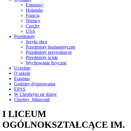
Erasmus+
Holandia
Francja
Niemcy
Czechy
USA
Przedmioty
Języki obce
Przedmioty humanistyczne
Przedmioty przyrodnicze
Przedmioty ścisłe
Wychowanie fizyczne
Uczelnie
O szkole
Erasmus
Godziny dyżurowania
EPAS
W Chrobrym się dzieje
Chrobry_Minecraft
I LICEUM
OGÓLNOKSZTAŁCĄCE IM.