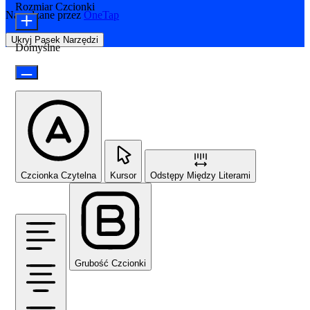
Rozmiar Czcionki
Napędzane przez
OneTap
Ukryj Pasek Narzędzi
Domyślne
Czcionka Czytelna
Kursor
Odstępy Między Literami
Grubość Czcionki