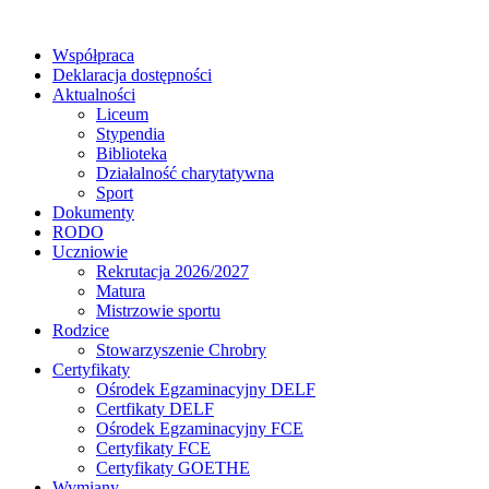
Współpraca
Deklaracja dostępności
Aktualności
Liceum
Stypendia
Biblioteka
Działalność charytatywna
Sport
Dokumenty
RODO
Uczniowie
Rekrutacja 2026/2027
Matura
Mistrzowie sportu
Rodzice
Stowarzyszenie Chrobry
Certyfikaty
Ośrodek Egzaminacyjny DELF
Certfikaty DELF
Ośrodek Egzaminacyjny FCE
Certyfikaty FCE
Certyfikaty GOETHE
Wymiany