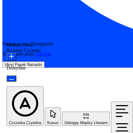
Dostosowania Dostępności
Moduły Treści
Rozmiar Czcionki
Napędzane przez
OneTap
Ukryj Pasek Narzędzi
Domyślne
Czcionka Czytelna
Kursor
Odstępy Między Literami