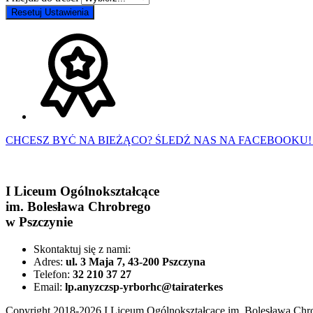
Resetuj Ustawienia
CHCESZ BYĆ NA BIEŻĄCO? ŚLEDŹ NAS NA FACEBOOKU!
I Liceum Ogólnokształcące
im. Bolesława Chrobrego
w Pszczynie
Skontaktuj się z nami:
Adres:
ul. 3 Maja 7, 43-200 Pszczyna
Telefon:
32 210 37 27
Email:
lp.anyzczsp-yrborhc@tairaterkes
Copyright 2018-2026 I Liceum Ogólnokształcące im. Bolesława Chro