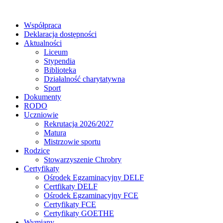
Współpraca
Deklaracja dostępności
Aktualności
Liceum
Stypendia
Biblioteka
Działalność charytatywna
Sport
Dokumenty
RODO
Uczniowie
Rekrutacja 2026/2027
Matura
Mistrzowie sportu
Rodzice
Stowarzyszenie Chrobry
Certyfikaty
Ośrodek Egzaminacyjny DELF
Certfikaty DELF
Ośrodek Egzaminacyjny FCE
Certyfikaty FCE
Certyfikaty GOETHE
Wymiany