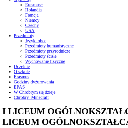
Erasmus+
Holandia
Francja
Niemcy
Czechy
USA
Przedmioty
Języki obce
Przedmioty humanistyczne
Przedmioty przyrodnicze
Przedmioty ścisłe
Wychowanie fizyczne
Uczelnie
O szkole
Erasmus
Godziny dyżurowania
EPAS
W Chrobrym się dzieje
Chrobry_Minecraft
I LICEUM OGÓLNOKSZTAŁC
LICEUM OGÓLNOKSZTAŁC