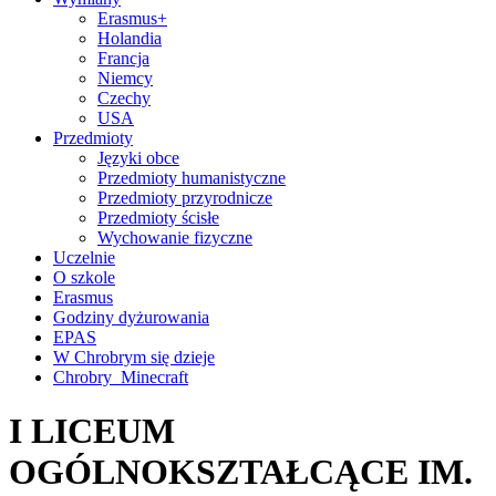
Erasmus+
Holandia
Francja
Niemcy
Czechy
USA
Przedmioty
Języki obce
Przedmioty humanistyczne
Przedmioty przyrodnicze
Przedmioty ścisłe
Wychowanie fizyczne
Uczelnie
O szkole
Erasmus
Godziny dyżurowania
EPAS
W Chrobrym się dzieje
Chrobry_Minecraft
I LICEUM
OGÓLNOKSZTAŁCĄCE IM.