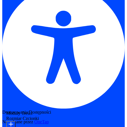
Dostosowania Dostępności
Moduły Treści
Rozmiar Czcionki
Napędzane przez
OneTap