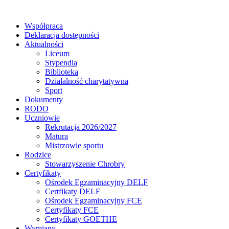
Współpraca
Deklaracja dostępności
Aktualności
Liceum
Stypendia
Biblioteka
Działalność charytatywna
Sport
Dokumenty
RODO
Uczniowie
Rekrutacja 2026/2027
Matura
Mistrzowie sportu
Rodzice
Stowarzyszenie Chrobry
Certyfikaty
Ośrodek Egzaminacyjny DELF
Certfikaty DELF
Ośrodek Egzaminacyjny FCE
Certyfikaty FCE
Certyfikaty GOETHE
Wymiany