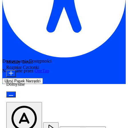
Dostosowania Dostępności
Moduły Treści
Rozmiar Czcionki
Napędzane przez
OneTap
Ukryj Pasek Narzędzi
Domyślne