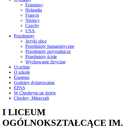
Erasmus+
Holandia
Francja
Niemcy
Czechy
USA
Przedmioty
Języki obce
Przedmioty humanistyczne
Przedmioty przyrodnicze
Przedmioty ścisłe
Wychowanie fizyczne
Uczelnie
O szkole
Erasmus
Godziny dyżurowania
EPAS
W Chrobrym się dzieje
Chrobry_Minecraft
I LICEUM
OGÓLNOKSZTAŁCĄCE IM.