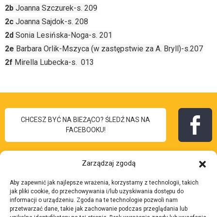
2b
Joanna Szczurek-s. 209
2c
Joanna Sajdok-s. 208
2d
Sonia Lesińska-Noga-s. 201
2e
Barbara Orlik-Mszyca (w zastępstwie za A. Bryll)-s.207
2f
Mirella Lubecka-s. 013
CHCESZ BYĆ NA BIEŻĄCO? ŚLEDŹ NAS NA
FACEBOOKU!
Zarządzaj zgodą
Aby zapewnić jak najlepsze wrażenia, korzystamy z technologii, takich
I Liceum
jak pliki cookie, do przechowywania i/lub uzyskiwania dostępu do
Skontaktuj się z nami:
informacji o urządzeniu. Zgoda na te technologie pozwoli nam
Ogólnokształcące
przetwarzać dane, takie jak zachowanie podczas przeglądania lub