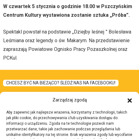
W czwartek 5 stycznia o godzinie 18.00 w Pszczyńskim
Centrum Kultury wystawiona zostanie sztuka „Próba”.
Spektakl powstał na podstawie „Dziejby leśnej ” Bolesława
Leśmiana oraz legendy o św. Makarym. Na przedstawienie
zapraszają Powiatowe Ognisko Pracy Pozaszkolnej oraz
PCKul.
CHCESZ BYĆ NA BIEŻĄCO? ŚLEDŹ NAS NA FACEBOOKU!
Zarządzaj zgodą
Aby zapewnić jak najlepsze wrażenia, korzystamy z technologii, takich
I Liceum
jak pliki cookie, do przechowywania i/lub uzyskiwania dostępu do
Skontaktuj się z nami:
informacji o urządzeniu. Zgoda na te technologie pozwoli nam
Ogólnokształcące
przetwarzać dane, takie jak zachowanie podczas przeglądania lub
Adres:
ul. 3 Maja 7, 43-
unikalne identyfikatory na tej stronie. Brak wyrażenia zgody lub wycofanie
im. Bolesława Chrobrego