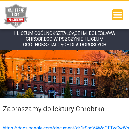
I LICEUM OGÓLNOKSZTAŁCĄCE IM. BOLESŁAWA
CHROBREGO W PSZCZYNIE I LICEUM
OGÓLNOKSZTAŁCĄCE DLA DOROSŁYCH
Zapraszamy do lektury Chrobrka
https://docs.google.com/document/d/1rSnqV4WoQETwCwW