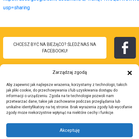
usp=sharing
CHCESZ BYĆ NA BIEŻĄCO? ŚLEDŹ NAS NA
FACEBOOKU!
Zarządzaj zgodą
Aby zapewnić jak najlepsze wrażenia, korzystamy z technologii, takich
I Liceum
jak pliki cookie, do przechowywania i/lub uzyskiwania dostępu do
Skontaktuj się z nami:
informacji o urządzeniu. Zgoda na te technologie pozwoli nam
Ogólnokształcące
przetwarzać dane, takie jak zachowanie podczas przeglądania lub
Adres:
ul. 3 Maja 7, 43-
unikalne identyfikatory na tej stronie. Brak wyrażenia zgody lub wycofanie
im. Bolesława Chrobrego
zgody może niekorzystnie wpłynąć na niektóre cechy i funkcje.
200 Pszczyna
w Pszczynie
Telefon:
32 210 37 27
Akceptuję
Email:
lp.anyzczsp-