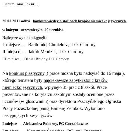
Liceum
oraz
PG nr 1).
20.05.2011 odbył
konkurs wiedzy o stolicach krajów niemieckojęzycznych
,
w którym
uczestniczyło
40 uczniów.
Najlepsze wyniki osiągnęli :
I
miejsce
–
Bartłomiej Chmielorz,
LO
Chrobry
II miejsce
–
Jakub Młodzik,
LO
Chrobry
III
miejsce –
Daniel Brudny,
LO
Chrobry
Na
konkurs plastyczny, (
prace można było nadsyłać do 16 maja ),
którego tematem były
najciekawsze zabytki stolic krajów
niemieckojęzycznych
, wpłynęło 35 prac z 8 szkół. Prace
prezentowane na korytarzu szkolnym zostały ocenione przez
uczniów (w głosowaniu) oraz dyrektora Pszczyńskiego Ogniska
Pracy Pozaszkolnej panią Barbarę Zembok. Wyłoniono
następujących zwycięzców
I miejsce –
Aleksandra Pokorny, PG Goczałkowice