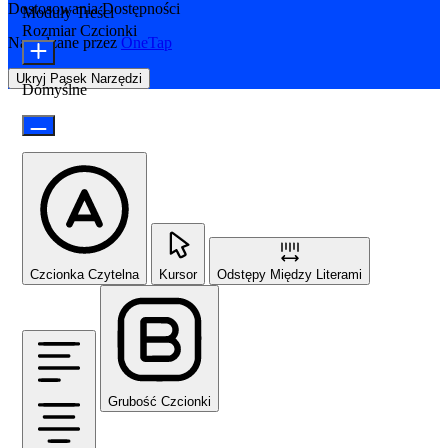
Dostosowania Dostępności
Moduły Treści
Rozmiar Czcionki
Napędzane przez
OneTap
Ukryj Pasek Narzędzi
Domyślne
Czcionka Czytelna
Kursor
Odstępy Między Literami
Grubość Czcionki