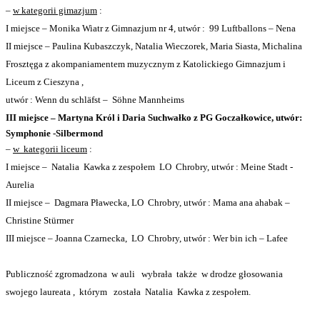
–
w kategorii gimazjum
:
I miejsce – Monika Wiatr z Gimnazjum nr 4, utwór :
99 Luftballons – Nena
II miejsce – Paulina Kubaszczyk, Natalia Wieczorek, Maria Siasta, Michalina
Frosztęga z akompaniamentem muzycznym z Katolickiego Gimnazjum i
Liceum z Cieszyna ,
utwór : Wenn du schläfst –
Söhne Mannheims
III miejsce – Martyna Król i Daria Suchwałko z PG Goczałkowice, utwór:
Symphonie -Silbermond
–
w
kategorii liceum
:
I miejsce –
Natalia
Kawka z zespołem
LO
Chrobry, utwór : Meine Stadt -
Aurelia
II miejsce –
Dagmara Pławecka, LO
Chrobry, utwór : Mama ana ahabak –
Christine Stürmer
III miejsce – Joanna Czarnecka,
LO
Chrobry, utwór : Wer bin ich – Lafee
Publiczność zgromadzona
w auli
wybrała
także
w drodze głosowania
swojego laureata ,
którym
została
Natalia
Kawka z zespołem.