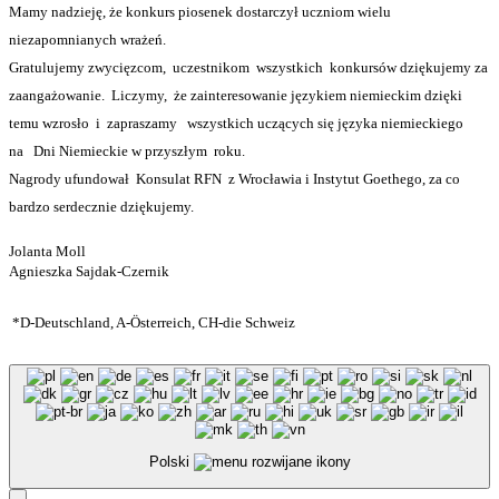
Mamy nadzieję, że konkurs piosenek dostarczył uczniom wielu
niezapomnianych wrażeń.
Gratulujemy zwycięzcom,
uczestnikom
wszystkich
konkursów dziękujemy za
zaangażowanie.
Liczymy,
że zainteresowanie językiem niemieckim dzięki
temu wzrosło
i
zapraszamy
wszystkich uczących się języka niemieckiego
na
Dni Niemieckie
w przyszłym
roku.
Nagrody ufundował
Konsulat RFN
z Wrocławia i Instytut Goethego, za co
bardzo serdecznie dziękujemy.
Jolanta Moll
Agnieszka Sajdak-Czernik
*D-Deutschland, A-
Österreich, CH-die Schweiz
Polski