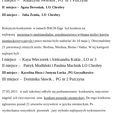
I miejsce –
Katarzyna Świerkot , PG
nr 1 Pszczyna
II
miejsce –
Agata Drewniak,
LO
Chrobry
III miejsce –
Julia Żemła,
LO
Chrobry
Kolejnym konkursem
w ramach DACH-Tage
był konkurs na
najlepszą
prezentację multimedialną
przedstawiającą wybraną stolicę krajów
niemieckojęzycznych (
prace można było nadsyłać do 16 maja )
.
Otrzymaliśmy
21 prezentacji różnych stolic: Berlina, Wiednia, Berna i Vaduz. W tej kategorii
najlepsi byli :
I miejsce
– Kaya Wieczorek i Aleksandra Kukla , LO nr 3
II miejsce –
Patryk Modliński i Paulina Machnik LO Chrobry
III miejsce –
Karolina Hoza i Justyna Łucka , PG Goczałkowice
III miejsce –
Dominika Sławik ,
PG nr 2 Pszczyna
27.05.2011
w auli szkolnej odbyło się podsumowanie
konkursów, wręczenie
nagród
ich zwycięzcom
oraz
konkurs piosenki niemieckiej.
Do tego konkursu
zgłoszono ponad 21 utworów oczywiście w języku niemieckim. Po
wysłuchaniu wszystkich
piosenek
jury wybrało najlepszych wykonawców: