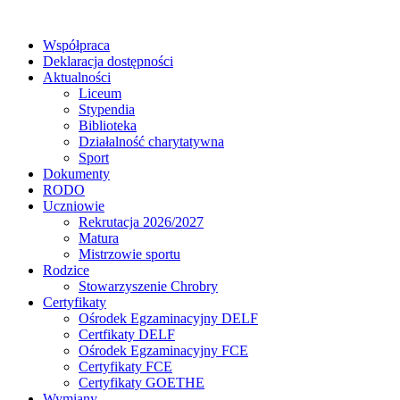
Współpraca
Deklaracja dostępności
Aktualności
Liceum
Stypendia
Biblioteka
Działalność charytatywna
Sport
Dokumenty
RODO
Uczniowie
Rekrutacja 2026/2027
Matura
Mistrzowie sportu
Rodzice
Stowarzyszenie Chrobry
Certyfikaty
Ośrodek Egzaminacyjny DELF
Certfikaty DELF
Ośrodek Egzaminacyjny FCE
Certyfikaty FCE
Certyfikaty GOETHE
Wymiany