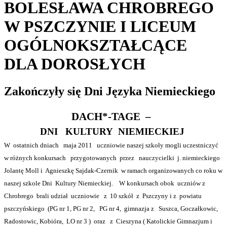
BOLESŁAWA CHROBREGO
W PSZCZYNIE I LICEUM
OGÓLNOKSZTAŁCĄCE
DLA DOROSŁYCH
Zakończyły się Dni Języka Niemieckiego
DACH*-TAGE
–
DNI
KULTURY
NIEMIECKIEJ
W
ostatnich dniach
maja 2011
uczniowie naszej szkoły mogli uczestniczyć
w różnych konkursach
przygotowanych
przez
nauczycielki
j. niemieckiego
Jolantę Moll
i
Agnieszkę Sajdak-Czernik
w ramach organizowanych co roku w
naszej szkole Dni
Kultury Niemieckiej.
W konkursach obok
uczniów z
Chrobrego
brali udział
uczniowie
z
10 szkół
z
Pszczyny i z
powiatu
pszczyńskiego
(PG nr 1, PG nr 2,
PG nr 4,
gimnazja z
Suszca, Goczałkowic,
Radostowic, Kobióra,
LO nr 3 )
oraz
z
Cieszyna ( Katolickie Gimnazjum i