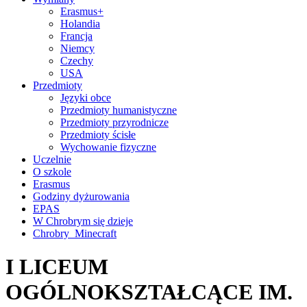
Erasmus+
Holandia
Francja
Niemcy
Czechy
USA
Przedmioty
Języki obce
Przedmioty humanistyczne
Przedmioty przyrodnicze
Przedmioty ścisłe
Wychowanie fizyczne
Uczelnie
O szkole
Erasmus
Godziny dyżurowania
EPAS
W Chrobrym się dzieje
Chrobry_Minecraft
I LICEUM
OGÓLNOKSZTAŁCĄCE IM.