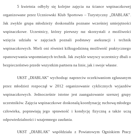
5 kwietnia odbyły się kolejne zajęcia na ściance wspinaczkowej
organizowane przez Uczniowski Klub Sportowo – Turystyczny „DIABLAK”.
Jak zwykle grupa młodzieży doskonaliła poznane wcześniej umiejętności
wspinaczkowe. Uczestnicy, którzy pierwszy raz skorzystali z możliwości
wzięcia udziału w zajęciach poznali podstawy asekuracji i technik
wspinaczkowych. Mieli oni również kilkugodzinną możliwość praktycznego
opanowywania wspomnianych technik. Jak zwykle wszyscy uczestnicy dbali o
bezpieczeństwo przede wszystkim partnera na linie, jak i swoje własne.
UKST „DIABLAK” wychodząc naprzeciw oczekiwaniom zgłaszanym
przez młodzież rozpoczął w 2012 organizowanie cyklicznych wyjazdów
wspinaczkowych. Jednocześnie istotne jest zaangażowanie szerszej grupy
uczestników. Zajęcia wspinaczkowe doskonalą koordynację ruchową młodego
człowieka, poprawiają jego sprawność i kondycję fizyczną a także uczą
odpowiedzialności i wzajemnego zaufania.
UKST „DIABLAK” współdziała z Powiatowym Ogniskiem Pracy