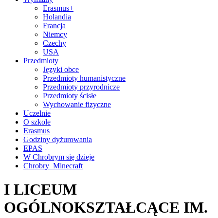
Erasmus+
Holandia
Francja
Niemcy
Czechy
USA
Przedmioty
Języki obce
Przedmioty humanistyczne
Przedmioty przyrodnicze
Przedmioty ścisłe
Wychowanie fizyczne
Uczelnie
O szkole
Erasmus
Godziny dyżurowania
EPAS
W Chrobrym się dzieje
Chrobry_Minecraft
I LICEUM
OGÓLNOKSZTAŁCĄCE IM.