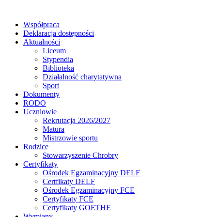
Współpraca
Deklaracja dostępności
Aktualności
Liceum
Stypendia
Biblioteka
Działalność charytatywna
Sport
Dokumenty
RODO
Uczniowie
Rekrutacja 2026/2027
Matura
Mistrzowie sportu
Rodzice
Stowarzyszenie Chrobry
Certyfikaty
Ośrodek Egzaminacyjny DELF
Certfikaty DELF
Ośrodek Egzaminacyjny FCE
Certyfikaty FCE
Certyfikaty GOETHE
Wymiany