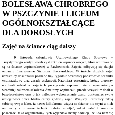
BOLESŁAWA CHROBREGO
W PSZCZYNIE I LICEUM
OGÓLNOKSZTAŁCĄCE
DLA DOROSŁYCH
Zajęć na ściance ciąg dalszy
9 listopada członkowie Uczniowskiego Klubu Sportowo –
Turystycznego kontynuowali cykl szkoleń wspinaczkowych, które realizowane
są na ściance wspinaczkowej w Pawłowicach. Zajęcia odbywają się dzięki
wsparciu finansowemu Starostwa Pszczyńskiego. W trakcie drugich zajęć
uczestnicy doskonalili poznane trzy tygodnie wcześniej podstawowe techniki
wspinaczkowe oraz zasady asekuracji. Natomiast uczestnicy, którzy pierwszy
raz brali udział w zajęciach praktycznie zapoznali się z wymienionym
wcześniej zakresem szkolenia. Amatorzy wspinaczki, przede wszystkim dbali o
bezpieczeństwo oraz o jak najlepsze wykorzystanie czasu, doskonaląc swoje
umiejętności przez blisko cztery godziny zajęć. Wszyscy uczestnicy zdają
sobie sprawę z faktu, iż nawet kilkukrotna wizyta na ściance nie czyni z nich
wspinaczy a poznane techniki należy rozwijać, udoskonalać i znacznie
poszerzać. Jako organizatorzy tych wyjazdów mamy nadzieję, że uda nam się