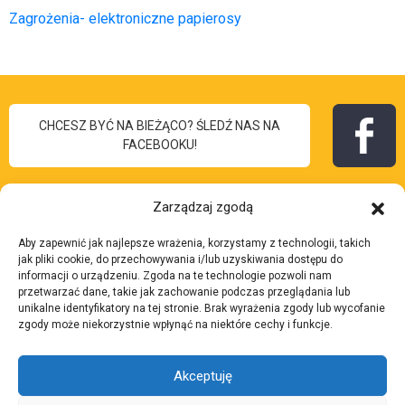
Zagrożenia- elektroniczne papierosy
CHCESZ BYĆ NA BIEŻĄCO? ŚLEDŹ NAS NA
FACEBOOKU!
Zarządzaj zgodą
Aby zapewnić jak najlepsze wrażenia, korzystamy z technologii, takich
I Liceum
jak pliki cookie, do przechowywania i/lub uzyskiwania dostępu do
Skontaktuj się z nami:
informacji o urządzeniu. Zgoda na te technologie pozwoli nam
Ogólnokształcące
przetwarzać dane, takie jak zachowanie podczas przeglądania lub
Adres:
ul. 3 Maja 7, 43-
unikalne identyfikatory na tej stronie. Brak wyrażenia zgody lub wycofanie
im. Bolesława Chrobrego
zgody może niekorzystnie wpłynąć na niektóre cechy i funkcje.
200 Pszczyna
w Pszczynie
Telefon:
32 210 37 27
Akceptuję
Email:
lp.anyzczsp-