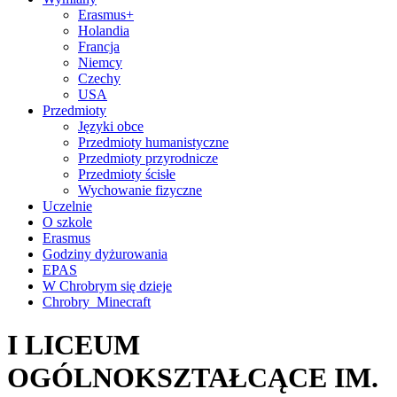
Erasmus+
Holandia
Francja
Niemcy
Czechy
USA
Przedmioty
Języki obce
Przedmioty humanistyczne
Przedmioty przyrodnicze
Przedmioty ścisłe
Wychowanie fizyczne
Uczelnie
O szkole
Erasmus
Godziny dyżurowania
EPAS
W Chrobrym się dzieje
Chrobry_Minecraft
I LICEUM
OGÓLNOKSZTAŁCĄCE IM.