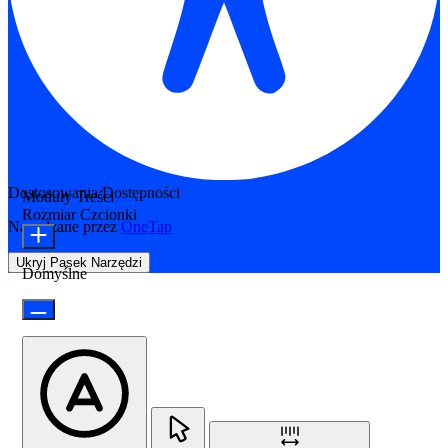
Dostosowania Dostępności
Moduły Treści
Rozmiar Czcionki
Napędzane przez
OneTap
Ukryj Pasek Narzędzi
Domyślne