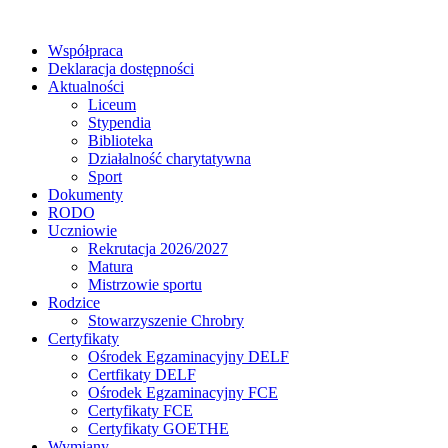
Współpraca
Deklaracja dostępności
Aktualności
Liceum
Stypendia
Biblioteka
Działalność charytatywna
Sport
Dokumenty
RODO
Uczniowie
Rekrutacja 2026/2027
Matura
Mistrzowie sportu
Rodzice
Stowarzyszenie Chrobry
Certyfikaty
Ośrodek Egzaminacyjny DELF
Certfikaty DELF
Ośrodek Egzaminacyjny FCE
Certyfikaty FCE
Certyfikaty GOETHE
Wymiany