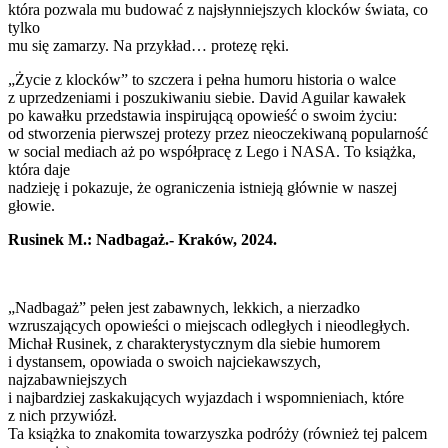
która pozwala mu budować z najsłynniejszych klocków świata, co
tylko
mu się zamarzy. Na przykład… protezę ręki.
„Życie z klocków” to szczera i pełna humoru historia o walce
z uprzedzeniami i poszukiwaniu siebie. David Aguilar kawałek
po kawałku przedstawia inspirującą opowieść o swoim życiu:
od stworzenia pierwszej protezy przez nieoczekiwaną popularność
w social mediach aż po współpracę z Lego i NASA. To książka,
która daje
nadzieję i pokazuje, że ograniczenia istnieją głównie w naszej
głowie.
Rusinek M.: Nadbagaż.- Kraków, 2024.
„Nadbagaż” pełen jest zabawnych, lekkich, a nierzadko
wzruszających opowieści o miejscach odległych i nieodległych.
Michał Rusinek, z charakterystycznym dla siebie humorem
i dystansem, opowiada o swoich najciekawszych,
najzabawniejszych
i najbardziej zaskakujących wyjazdach i wspomnieniach, które
z nich przywiózł.
Ta książka to znakomita towarzyszka podróży (również tej palcem