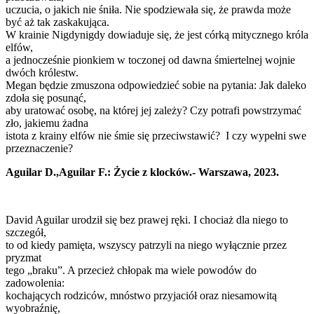
uczucia, o jakich nie śniła. Nie spodziewała się, że prawda może
być aż tak zaskakująca.
W krainie Nigdynigdy dowiaduje się, że jest córką mitycznego króla
elfów,
a jednocześnie pionkiem w toczonej od dawna śmiertelnej wojnie
dwóch królestw.
Megan będzie zmuszona odpowiedzieć sobie na pytania: Jak daleko
zdoła się posunąć,
aby uratować osobę, na której jej zależy? Czy potrafi powstrzymać
zło, jakiemu żadna
istota z krainy elfów nie śmie się przeciwstawić? I czy wypełni swe
przeznaczenie?
Aguilar D.,Aguilar F.: Życie z klocków.- Warszawa, 2023.
David Aguilar urodził się bez prawej ręki. I chociaż dla niego to
szczegół,
to od kiedy pamięta, wszyscy patrzyli na niego wyłącznie przez
pryzmat
tego „braku”. A przecież chłopak ma wiele powodów do
zadowolenia:
kochających rodziców, mnóstwo przyjaciół oraz niesamowitą
wyobraźnię,