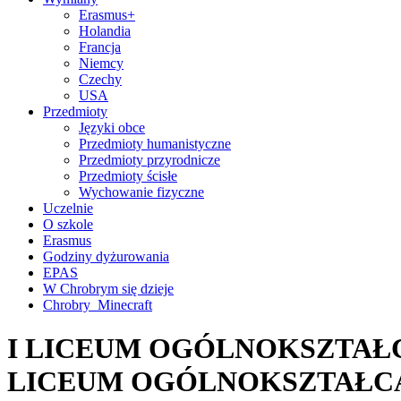
Erasmus+
Holandia
Francja
Niemcy
Czechy
USA
Przedmioty
Języki obce
Przedmioty humanistyczne
Przedmioty przyrodnicze
Przedmioty ścisłe
Wychowanie fizyczne
Uczelnie
O szkole
Erasmus
Godziny dyżurowania
EPAS
W Chrobrym się dzieje
Chrobry_Minecraft
I LICEUM OGÓLNOKSZTAŁC
LICEUM OGÓLNOKSZTAŁC