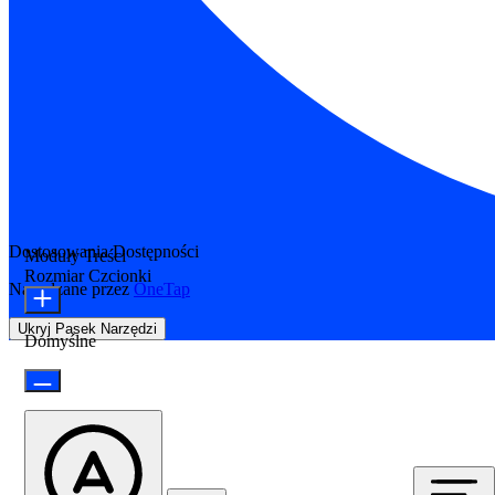
Dostosowania Dostępności
Moduły Treści
Rozmiar Czcionki
Napędzane przez
OneTap
Ukryj Pasek Narzędzi
Domyślne