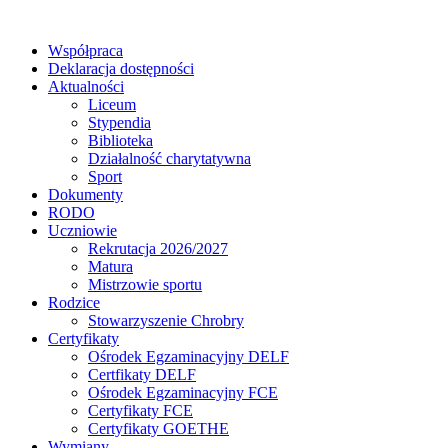
Współpraca
Deklaracja dostępności
Aktualności
Liceum
Stypendia
Biblioteka
Działalność charytatywna
Sport
Dokumenty
RODO
Uczniowie
Rekrutacja 2026/2027
Matura
Mistrzowie sportu
Rodzice
Stowarzyszenie Chrobry
Certyfikaty
Ośrodek Egzaminacyjny DELF
Certfikaty DELF
Ośrodek Egzaminacyjny FCE
Certyfikaty FCE
Certyfikaty GOETHE
Wymiany