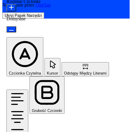
Rozmiar Czcionki
Napędzane przez
OneTap
Ukryj Pasek Narzędzi
Domyślne
Czcionka Czytelna
Kursor
Odstępy Między Literami
Grubość Czcionki