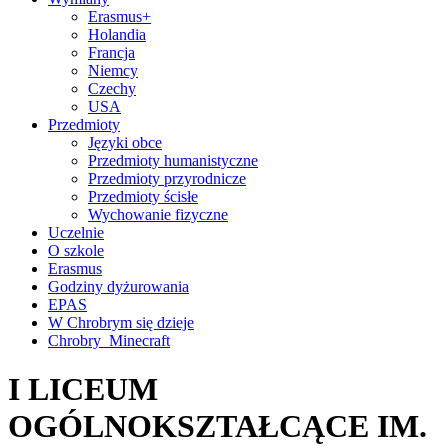
Erasmus+
Holandia
Francja
Niemcy
Czechy
USA
Przedmioty
Języki obce
Przedmioty humanistyczne
Przedmioty przyrodnicze
Przedmioty ścisłe
Wychowanie fizyczne
Uczelnie
O szkole
Erasmus
Godziny dyżurowania
EPAS
W Chrobrym się dzieje
Chrobry_Minecraft
I LICEUM
OGÓLNOKSZTAŁCĄCE IM.