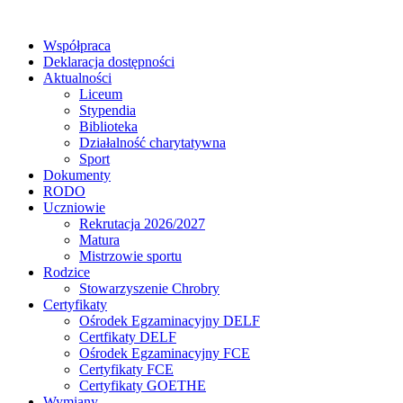
Współpraca
Deklaracja dostępności
Aktualności
Liceum
Stypendia
Biblioteka
Działalność charytatywna
Sport
Dokumenty
RODO
Uczniowie
Rekrutacja 2026/2027
Matura
Mistrzowie sportu
Rodzice
Stowarzyszenie Chrobry
Certyfikaty
Ośrodek Egzaminacyjny DELF
Certfikaty DELF
Ośrodek Egzaminacyjny FCE
Certyfikaty FCE
Certyfikaty GOETHE
Wymiany