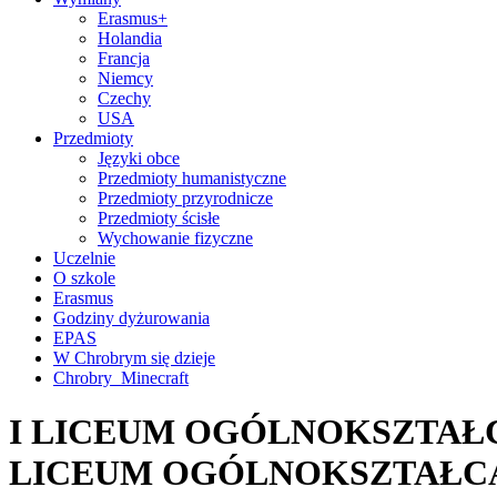
Erasmus+
Holandia
Francja
Niemcy
Czechy
USA
Przedmioty
Języki obce
Przedmioty humanistyczne
Przedmioty przyrodnicze
Przedmioty ścisłe
Wychowanie fizyczne
Uczelnie
O szkole
Erasmus
Godziny dyżurowania
EPAS
W Chrobrym się dzieje
Chrobry_Minecraft
I LICEUM OGÓLNOKSZTAŁC
LICEUM OGÓLNOKSZTAŁC