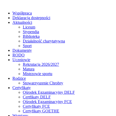
Współpraca
Deklaracja dostępności
Aktualności
Liceum
Stypendia
Biblioteka
Działalność charytatywna
Sport
Dokumenty
RODO
Uczniowie
Rekrutacja 2026/2027
Matura
Mistrzowie sportu
Rodzice
Stowarzyszenie Chrobry
Certyfikaty
Ośrodek Egzaminacyjny DELF
Certfikaty DELF
Ośrodek Egzaminacyjny FCE
Certyfikaty FCE
Certyfikaty GOETHE
Wymiany