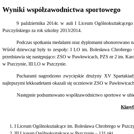
Wyniki współzawodnictwa sportowego
9 października 2014r. w auli I Liceum Ogólnokształcące
Pszczyńskiego za rok szkolny 2013/2014.
Podczas spotkania medalami oraz dyplomami uhonorowano najl
Wśród dziewcząt były to zespoły: I LO im. Bolesława Chrobrego
przedstawia się następująco: ZSO w Pawłowicach, PZS nr 2 im. Karo
w Pszczynie, III LO w Pszczynie.
Pucharami nagrodzono zwycięskie drużyny XV Spartakiad
najlepszymi lekkoatletami okazali się uczniowie ZSO w Pawłowicach
Następnie podsumowano współzawodnictwo sportowe w ubi
Klasyf
I Liceum Ogólnokształcące im. Bolesława Chrobrego w Pszczyn
III Liceum Ogólnokształcące w Pszczynie – 131 pkt.,