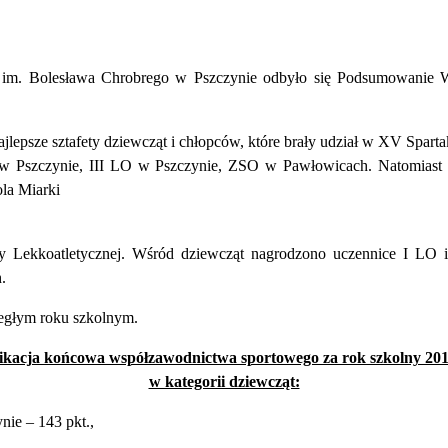
go im. Bolesława Chrobrego w Pszczynie odbyło się Podsumowanie
epsze sztafety dziewcząt i chłopców, które brały udział w XV Sparta
 w Pszczynie, III LO w Pszczynie, ZSO w Pawłowicach. Natomiast k
la Miarki
y Lekkoatletycznej. Wśród dziewcząt nagrodzono uczennice I LO 
.
egłym roku szkolnym.
ikacja końcowa współzawodnictwa sportowego za rok szkolny 20
w kategorii dziewcząt:
ie – 143 pkt.,