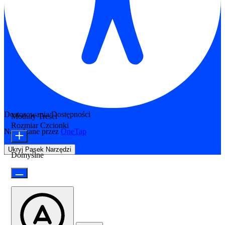
Dostosowania Dostępności
Moduły Treści
Rozmiar Czcionki
Napędzane przez
OneTap
Ukryj Pasek Narzędzi
Domyślne