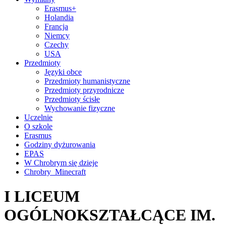
Erasmus+
Holandia
Francja
Niemcy
Czechy
USA
Przedmioty
Języki obce
Przedmioty humanistyczne
Przedmioty przyrodnicze
Przedmioty ścisłe
Wychowanie fizyczne
Uczelnie
O szkole
Erasmus
Godziny dyżurowania
EPAS
W Chrobrym się dzieje
Chrobry_Minecraft
I LICEUM
OGÓLNOKSZTAŁCĄCE IM.