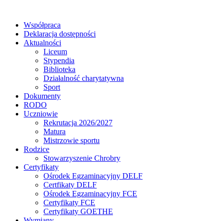
Współpraca
Deklaracja dostępności
Aktualności
Liceum
Stypendia
Biblioteka
Działalność charytatywna
Sport
Dokumenty
RODO
Uczniowie
Rekrutacja 2026/2027
Matura
Mistrzowie sportu
Rodzice
Stowarzyszenie Chrobry
Certyfikaty
Ośrodek Egzaminacyjny DELF
Certfikaty DELF
Ośrodek Egzaminacyjny FCE
Certyfikaty FCE
Certyfikaty GOETHE
Wymiany