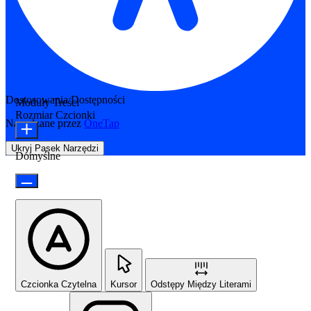
Dostosowania Dostępności
Moduły Treści
Rozmiar Czcionki
Napędzane przez
OneTap
Ukryj Pasek Narzędzi
Domyślne
Czcionka Czytelna
Kursor
Odstępy Między Literami