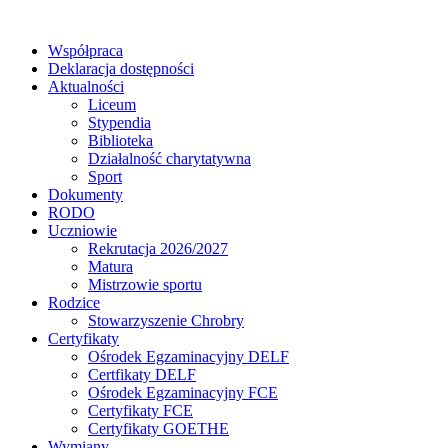
Współpraca
Deklaracja dostępności
Aktualności
Liceum
Stypendia
Biblioteka
Działalność charytatywna
Sport
Dokumenty
RODO
Uczniowie
Rekrutacja 2026/2027
Matura
Mistrzowie sportu
Rodzice
Stowarzyszenie Chrobry
Certyfikaty
Ośrodek Egzaminacyjny DELF
Certfikaty DELF
Ośrodek Egzaminacyjny FCE
Certyfikaty FCE
Certyfikaty GOETHE
Wymiany