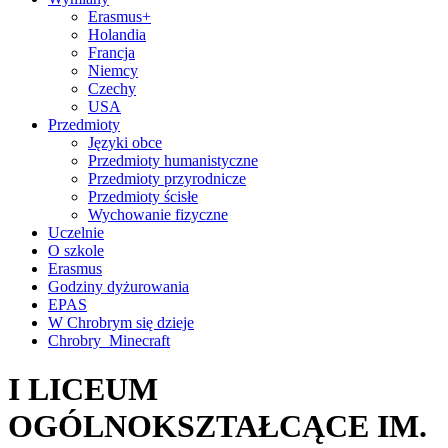
Erasmus+
Holandia
Francja
Niemcy
Czechy
USA
Przedmioty
Języki obce
Przedmioty humanistyczne
Przedmioty przyrodnicze
Przedmioty ścisłe
Wychowanie fizyczne
Uczelnie
O szkole
Erasmus
Godziny dyżurowania
EPAS
W Chrobrym się dzieje
Chrobry_Minecraft
I LICEUM
OGÓLNOKSZTAŁCĄCE IM.