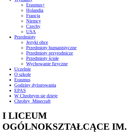
Erasmus+
Holandia
Francja
Niemcy
Czechy
USA
Przedmioty
Języki obce
Przedmioty humanistyczne
Przedmioty przyrodnicze
Przedmioty ścisłe
Wychowanie fizyczne
Uczelnie
O szkole
Erasmus
Godziny dyżurowania
EPAS
W Chrobrym się dzieje
Chrobry_Minecraft
I LICEUM
OGÓLNOKSZTAŁCĄCE IM.