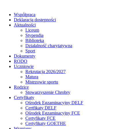
Współpraca
Deklaracja dostępności
Aktualności
Liceum
Stypendia
Biblioteka
Działalność charytatywna
Sport
Dokumenty
RODO
Uczniowie
Rekrutacja 2026/2027
Matura
Mistrzowie sportu
Rodzice
Stowarzyszenie Chrobry
Certyfikaty
Ośrodek Egzaminacyjny DELF
Certfikaty DELF
Ośrodek Egzaminacyjny FCE
Certyfikaty FCE
Certyfikaty GOETHE
Wymiany