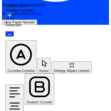
Dostosowania Dostępności
Moduły Treści
Rozmiar Czcionki
Napędzane przez
OneTap
Ukryj Pasek Narzędzi
Domyślne
Czcionka Czytelna
Kursor
Odstępy Między Literami
Grubość Czcionki