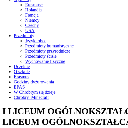
Erasmus+
Holandia
Francja
Niemcy
Czechy
USA
Przedmioty
Języki obce
Przedmioty humanistyczne
Przedmioty przyrodnicze
Przedmioty ścisłe
Wychowanie fizyczne
Uczelnie
O szkole
Erasmus
Godziny dyżurowania
EPAS
W Chrobrym się dzieje
Chrobry_Minecraft
I LICEUM OGÓLNOKSZTAŁC
LICEUM OGÓLNOKSZTAŁC