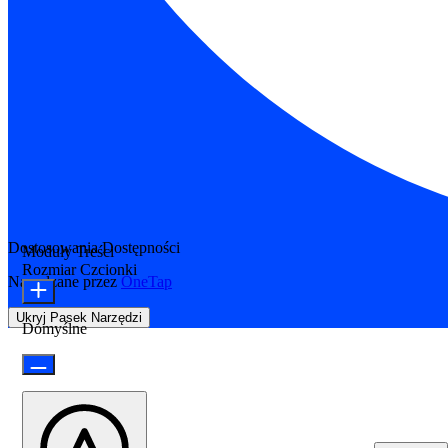
Dostosowania Dostępności
Moduły Treści
Rozmiar Czcionki
Napędzane przez
OneTap
Ukryj Pasek Narzędzi
Domyślne