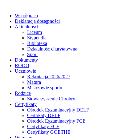
Współpraca
Deklaracja dostępności
Aktualności
Liceum
Stypendia
Biblioteka
Działalność charytatywna
Sport
Dokumenty
RODO
Uczniowie
Rekrutacja 2026/2027
Matura
Mistrzowie sportu
Rodzice
Stowarzyszenie Chrobry
Certyfikaty
Ośrodek Egzaminacyjny DELF
Certfikaty DELF
Ośrodek Egzaminacyjny FCE
Certyfikaty FCE
Certyfikaty GOETHE
Wymiany