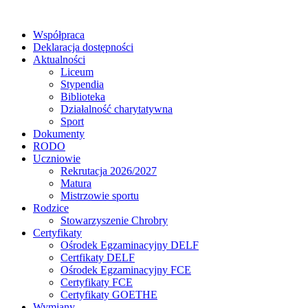
Współpraca
Deklaracja dostępności
Aktualności
Liceum
Stypendia
Biblioteka
Działalność charytatywna
Sport
Dokumenty
RODO
Uczniowie
Rekrutacja 2026/2027
Matura
Mistrzowie sportu
Rodzice
Stowarzyszenie Chrobry
Certyfikaty
Ośrodek Egzaminacyjny DELF
Certfikaty DELF
Ośrodek Egzaminacyjny FCE
Certyfikaty FCE
Certyfikaty GOETHE
Wymiany