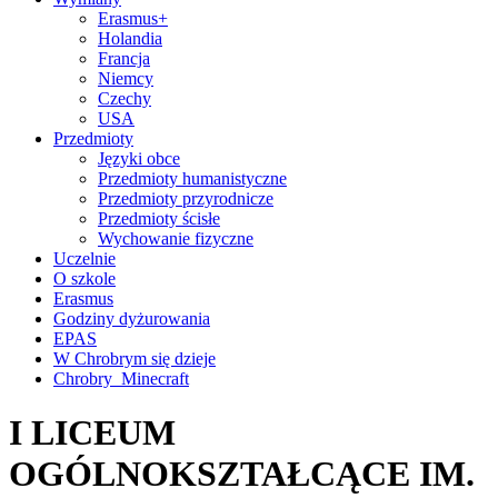
Erasmus+
Holandia
Francja
Niemcy
Czechy
USA
Przedmioty
Języki obce
Przedmioty humanistyczne
Przedmioty przyrodnicze
Przedmioty ścisłe
Wychowanie fizyczne
Uczelnie
O szkole
Erasmus
Godziny dyżurowania
EPAS
W Chrobrym się dzieje
Chrobry_Minecraft
I LICEUM
OGÓLNOKSZTAŁCĄCE IM.