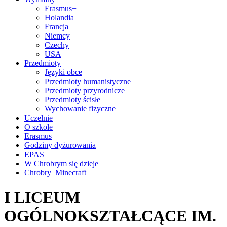
Erasmus+
Holandia
Francja
Niemcy
Czechy
USA
Przedmioty
Języki obce
Przedmioty humanistyczne
Przedmioty przyrodnicze
Przedmioty ścisłe
Wychowanie fizyczne
Uczelnie
O szkole
Erasmus
Godziny dyżurowania
EPAS
W Chrobrym się dzieje
Chrobry_Minecraft
I LICEUM
OGÓLNOKSZTAŁCĄCE IM.