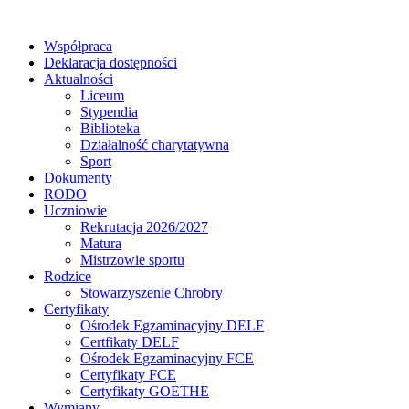
Współpraca
Deklaracja dostępności
Aktualności
Liceum
Stypendia
Biblioteka
Działalność charytatywna
Sport
Dokumenty
RODO
Uczniowie
Rekrutacja 2026/2027
Matura
Mistrzowie sportu
Rodzice
Stowarzyszenie Chrobry
Certyfikaty
Ośrodek Egzaminacyjny DELF
Certfikaty DELF
Ośrodek Egzaminacyjny FCE
Certyfikaty FCE
Certyfikaty GOETHE
Wymiany