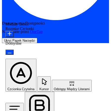
Dostosowania Dostępności
Moduły Treści
Rozmiar Czcionki
Napędzane przez
OneTap
Ukryj Pasek Narzędzi
Domyślne
Czcionka Czytelna
Kursor
Odstępy Między Literami