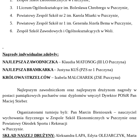
3.
I Liceum Ogólnokształcące im. Bolesława Chrobrego w Pszczynie,
4.
Powiatowy Zespół Szkół nr 2 im. Karola Miarki w Pszczynie,
5.
Powiatowy Zespół Szkół nr 1 im. Generała Józefa Bema w Pszczynie,
6.
Zespół Szkół Zawodowych i Ogólnokształcących w Woli.
Nagrody indywidualne zdobyły:
NAJLEPSZA ZAWODNICZKA
– Klaudia MATONOG (III LO Pszczyna)
NAJLEPSZA BRAMKARKA
– Justyna KUŚ (PZS nr 1 Pszczyna)
KRÓLOWA STRZELCÓW
– Izabela MALCHAREK (ZSE Pszczyna)
Najlepszym zawodniczkom oraz najlepszym drużynom nagrody w
postaci pamiątkowych pucharów oraz dyplomów wręczył Dyrektor POSiR Pan
Maciej Stieber.
Organizatorami turnieju byli: Pan Marcin Bienioszek – nauczyciel
wychowania fizycznego w Zespole Szkół Ekonomicznych w Pszczynie oraz
Powiatowy Ośrodek Sportu i Rekreacji
w Pszczynie.
SKŁAD NASZEJ DRUŻYNY:
Aleksandra ŁAPA, Edyta OLEJARCZYK, Maria