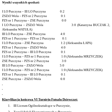
Wyniki wszystkich spotkań:
I LO Pszczyna – III LO Pszczyna
0:2
ZSZiO Wola – PZS nr 2 Pszczyna
0:1
PZS nr 1 Pszczyna – ZSE Pszczyna
0:0
I LO Pszczyna – ZSZiO Wola
3:0 (Katarzyna BUCZAK 2,
Aleksandra WATUŁA)
III LO Pszczyna – ZSE Pszczyna
4:0
PZS nr 1 Pszczyna – PZS nr 2 Pszczyna
0:1
I LO Pszczyna – ZSE Pszczyna
1:2 (Aleksandra ŁAPA)
PZS nr 1 Pszczyna – ZSZiO Wola
4:0
PZS nr 2 Pszczyna – III LO Pszczyna
0:1
I LO Pszczyna – PZS nr 1 Pszczyna
1:0 (Aleksandra MRZYCZEK)
ZSE Pszczyna – PZS nr 2 Pszczyna
3:0
III LO Pszczyna – ZSZiO Wola
5:0
I LO Pszczyna – PZS nr 2 Pszczyna
1:0 (Aleksandra MRZYCZEK)
PZS nr 1 Pszczyna – III LO Pszczyna
0:1
ZSE Pszczyna – ZSZiO Wola
6:0
Klasyfikacja końcowa VI Turnieju Futsalu Dziewcząt:
1.
III Liceum Ogólnokształcące w Pszczynie,
2.
Zespół Szkół Ekonomicznych w Pszczynie,