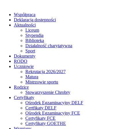
Współpraca
Deklaracja dostępności
Aktualności
Liceum
Stypendia
Biblioteka
Działalność charytatywna
Sport
Dokumenty
RODO
Uczniowie
Rekrutacja 2026/2027
Matura
Mistrzowie sportu
Rodzice
Stowarzyszenie Chrobry
Certyfikaty
Ośrodek Egzaminacyjny DELF
Certfikaty DELF
Ośrodek Egzaminacyjny FCE
Certyfikaty FCE
Certyfikaty GOETHE
Wymiany