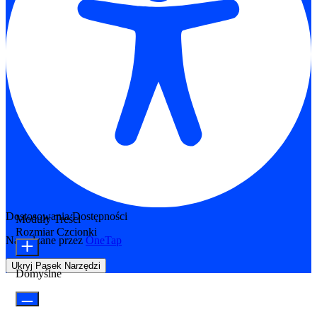
Dostosowania Dostępności
Moduły Treści
Rozmiar Czcionki
Napędzane przez
OneTap
Ukryj Pasek Narzędzi
Domyślne