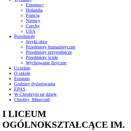
Erasmus+
Holandia
Francja
Niemcy
Czechy
USA
Przedmioty
Języki obce
Przedmioty humanistyczne
Przedmioty przyrodnicze
Przedmioty ścisłe
Wychowanie fizyczne
Uczelnie
O szkole
Erasmus
Godziny dyżurowania
EPAS
W Chrobrym się dzieje
Chrobry_Minecraft
I LICEUM
OGÓLNOKSZTAŁCĄCE IM.