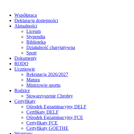
Współpraca
Deklaracja dostępności
Aktualności
Liceum
Stypendia
Biblioteka
Działalność charytatywna
Sport
Dokumenty
RODO
Uczniowie
Rekrutacja 2026/2027
Matura
Mistrzowie sportu
Rodzice
Stowarzyszenie Chrobry
Certyfikaty
Ośrodek Egzaminacyjny DELF
Certfikaty DELF
Ośrodek Egzaminacyjny FCE
Certyfikaty FCE
Certyfikaty GOETHE
Wymiany