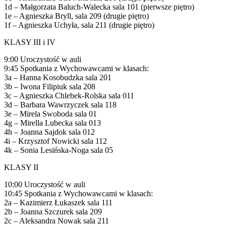
1d – Małgorzata Baluch-Walecka sala 101 (pierwsze piętro)
1e – Agnieszka Bryll, sala 209 (drugie piętro)
1f – Agnieszka Uchyła, sala 211 (drugie piętro)
KLASY III i IV
9:00 Uroczystość w auli
9:45 Spotkania z Wychowawcami w klasach:
3a – Hanna Kosobudzka sala 201
3b – Iwona Filipiuk sala 208
3c – Agnieszka Chlebek-Rolska sala 011
3d – Barbara Wawrzyczek sala 118
3e – Mirela Swoboda sala 01
4g – Mirella Lubecka sala 013
4h – Joanna Sajdok sala 012
4i – Krzysztof Nowicki sala 112
4k – Sonia Lesińska-Noga sala 05
KLASY II
10:00 Uroczystość w auli
10:45 Spotkania z Wychowawcami w klasach:
2a – Kazimierz Łukaszek sala 111
2b – Joanna Szczurek sala 209
2c – Aleksandra Nowak sala 211