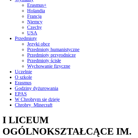
Erasmus+
Holandia
Francja
Niemcy
Czechy
USA
Przedmioty
Języki obce
Przedmioty humanistyczne
Przedmioty przyrodnicze
Przedmioty ścisłe
Wychowanie fizyczne
Uczelnie
O szkole
Erasmus
Godziny dyżurowania
EPAS
W Chrobrym się dzieje
Chrobry_Minecraft
I LICEUM
OGÓLNOKSZTAŁCĄCE IM.