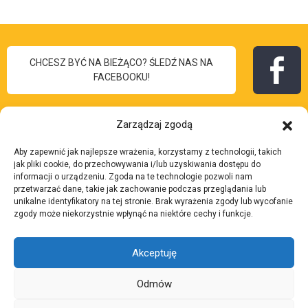
CHCESZ BYĆ NA BIEŻĄCO? ŚLEDŹ NAS NA
FACEBOOKU!
Zarządzaj zgodą
Aby zapewnić jak najlepsze wrażenia, korzystamy z technologii, takich
I Liceum
jak pliki cookie, do przechowywania i/lub uzyskiwania dostępu do
Skontaktuj się z nami:
informacji o urządzeniu. Zgoda na te technologie pozwoli nam
Ogólnokształcące
przetwarzać dane, takie jak zachowanie podczas przeglądania lub
Adres:
ul. 3 Maja 7, 43-
unikalne identyfikatory na tej stronie. Brak wyrażenia zgody lub wycofanie
im. Bolesława Chrobrego
zgody może niekorzystnie wpłynąć na niektóre cechy i funkcje.
200 Pszczyna
w Pszczynie
Telefon:
32 210 37 27
Akceptuję
Email:
lp.anyzczsp-
yrborhc@tairaterkes
Odmów