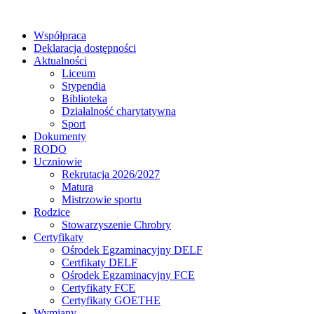
Współpraca
Deklaracja dostępności
Aktualności
Liceum
Stypendia
Biblioteka
Działalność charytatywna
Sport
Dokumenty
RODO
Uczniowie
Rekrutacja 2026/2027
Matura
Mistrzowie sportu
Rodzice
Stowarzyszenie Chrobry
Certyfikaty
Ośrodek Egzaminacyjny DELF
Certfikaty DELF
Ośrodek Egzaminacyjny FCE
Certyfikaty FCE
Certyfikaty GOETHE
Wymiany