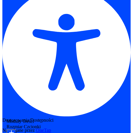
Dostosowania Dostępności
Moduły Treści
Rozmiar Czcionki
Napędzane przez
OneTap