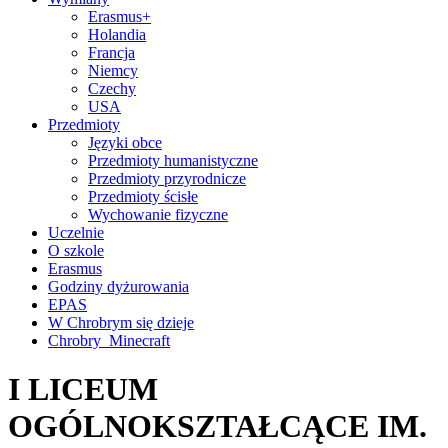
Erasmus+
Holandia
Francja
Niemcy
Czechy
USA
Przedmioty
Języki obce
Przedmioty humanistyczne
Przedmioty przyrodnicze
Przedmioty ścisłe
Wychowanie fizyczne
Uczelnie
O szkole
Erasmus
Godziny dyżurowania
EPAS
W Chrobrym się dzieje
Chrobry_Minecraft
I LICEUM
OGÓLNOKSZTAŁCĄCE IM.