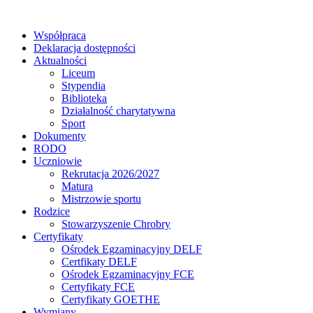
Współpraca
Deklaracja dostępności
Aktualności
Liceum
Stypendia
Biblioteka
Działalność charytatywna
Sport
Dokumenty
RODO
Uczniowie
Rekrutacja 2026/2027
Matura
Mistrzowie sportu
Rodzice
Stowarzyszenie Chrobry
Certyfikaty
Ośrodek Egzaminacyjny DELF
Certfikaty DELF
Ośrodek Egzaminacyjny FCE
Certyfikaty FCE
Certyfikaty GOETHE
Wymiany