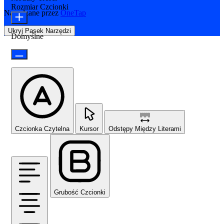
Rozmiar Czcionki
Napędzane przez
OneTap
Ukryj Pasek Narzędzi
Domyślne
Czcionka Czytelna
Kursor
Odstępy Między Literami
Grubość Czcionki