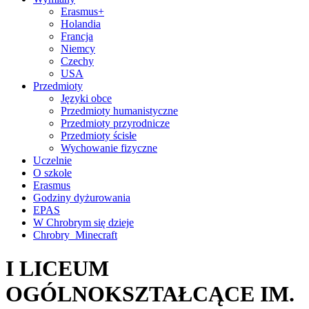
Erasmus+
Holandia
Francja
Niemcy
Czechy
USA
Przedmioty
Języki obce
Przedmioty humanistyczne
Przedmioty przyrodnicze
Przedmioty ścisłe
Wychowanie fizyczne
Uczelnie
O szkole
Erasmus
Godziny dyżurowania
EPAS
W Chrobrym się dzieje
Chrobry_Minecraft
I LICEUM
OGÓLNOKSZTAŁCĄCE IM.