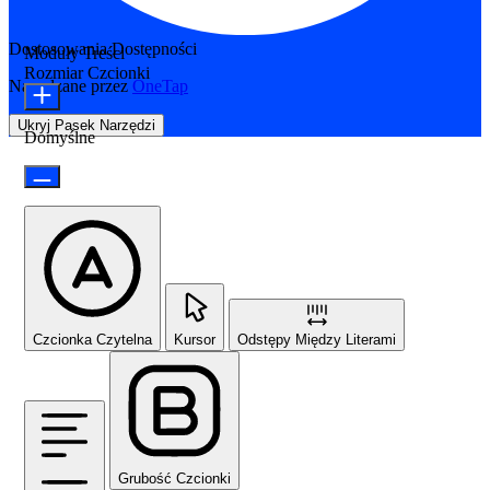
Dostosowania Dostępności
Moduły Treści
Rozmiar Czcionki
Napędzane przez
OneTap
Ukryj Pasek Narzędzi
Domyślne
Czcionka Czytelna
Kursor
Odstępy Między Literami
Grubość Czcionki