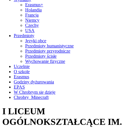
Erasmus+
Holandia
Francja
Niemcy
Czechy
USA
Przedmioty
Języki obce
Przedmioty humanistyczne
Przedmioty przyrodnicze
Przedmioty ścisłe
Wychowanie fizyczne
Uczelnie
O szkole
Erasmus
Godziny dyżurowania
EPAS
W Chrobrym się dzieje
Chrobry_Minecraft
I LICEUM
OGÓLNOKSZTAŁCĄCE IM.