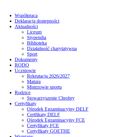
Współpraca
Deklaracja dostępności
Aktualności
Liceum
Stypendia
Biblioteka
Działalność charytatywna
Sport
Dokumenty
RODO
Uczniowie
Rekrutacja 2026/2027
Matura
Mistrzowie sportu
Rodzice
Stowarzyszenie Chrobry
Certyfikaty
Ośrodek Egzaminacyjny DELF
Certfikaty DELF
Ośrodek Egzaminacyjny FCE
Certyfikaty FCE
Certyfikaty GOETHE
Wymiany