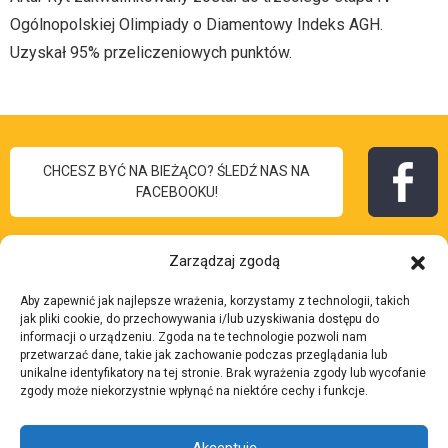
Ogólnopolskiej Olimpiady o Diamentowy Indeks AGH.
Uzyskał 95% przeliczeniowych punktów.
CHCESZ BYĆ NA BIEŻĄCO? ŚLEDŹ NAS NA
FACEBOOKU!
Zarządzaj zgodą
Aby zapewnić jak najlepsze wrażenia, korzystamy z technologii, takich
I Liceum
jak pliki cookie, do przechowywania i/lub uzyskiwania dostępu do
Skontaktuj się z nami:
informacji o urządzeniu. Zgoda na te technologie pozwoli nam
Ogólnokształcące
przetwarzać dane, takie jak zachowanie podczas przeglądania lub
Adres:
ul. 3 Maja 7, 43-
unikalne identyfikatory na tej stronie. Brak wyrażenia zgody lub wycofanie
im. Bolesława Chrobrego
zgody może niekorzystnie wpłynąć na niektóre cechy i funkcje.
200 Pszczyna
w Pszczynie
Telefon:
32 210 37 27
Akceptuję