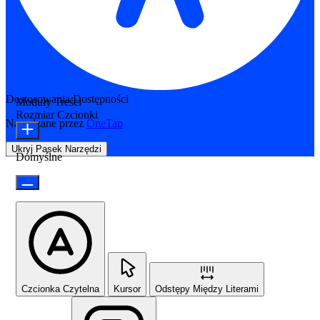
Dostosowania Dostępności
Moduły Treści
Rozmiar Czcionki
Napędzane przez
OneTap
Ukryj Pasek Narzędzi
Domyślne
Czcionka Czytelna
Kursor
Odstępy Między Literami