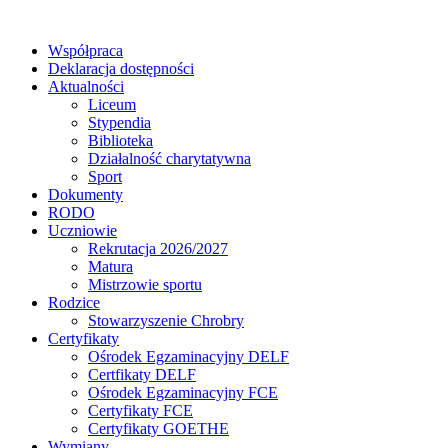
Współpraca
Deklaracja dostępności
Aktualności
Liceum
Stypendia
Biblioteka
Działalność charytatywna
Sport
Dokumenty
RODO
Uczniowie
Rekrutacja 2026/2027
Matura
Mistrzowie sportu
Rodzice
Stowarzyszenie Chrobry
Certyfikaty
Ośrodek Egzaminacyjny DELF
Certfikaty DELF
Ośrodek Egzaminacyjny FCE
Certyfikaty FCE
Certyfikaty GOETHE
Wymiany