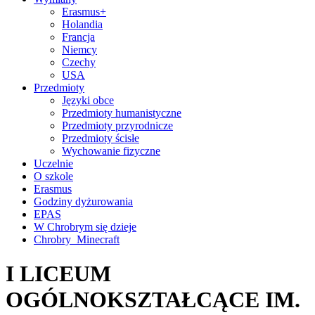
Erasmus+
Holandia
Francja
Niemcy
Czechy
USA
Przedmioty
Języki obce
Przedmioty humanistyczne
Przedmioty przyrodnicze
Przedmioty ścisłe
Wychowanie fizyczne
Uczelnie
O szkole
Erasmus
Godziny dyżurowania
EPAS
W Chrobrym się dzieje
Chrobry_Minecraft
I LICEUM
OGÓLNOKSZTAŁCĄCE IM.