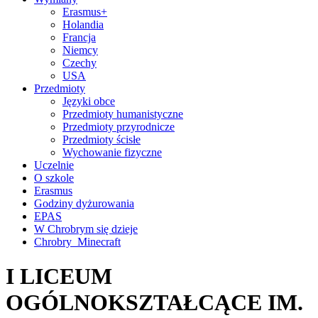
Erasmus+
Holandia
Francja
Niemcy
Czechy
USA
Przedmioty
Języki obce
Przedmioty humanistyczne
Przedmioty przyrodnicze
Przedmioty ścisłe
Wychowanie fizyczne
Uczelnie
O szkole
Erasmus
Godziny dyżurowania
EPAS
W Chrobrym się dzieje
Chrobry_Minecraft
I LICEUM
OGÓLNOKSZTAŁCĄCE IM.