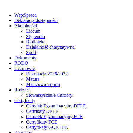
Współpraca
Deklaracja dostępności
Aktualności
Liceum
Stypendia
Biblioteka
Działalność charytatywna
Sport
Dokumenty
RODO
Uczniowie
Rekrutacja 2026/2027
Matura
Mistrzowie sportu
Rodzice
Stowarzyszenie Chrobry
Certyfikaty
Ośrodek Egzaminacyjny DELF
Certfikaty DELF
Ośrodek Egzaminacyjny FCE
Certyfikaty FCE
Certyfikaty GOETHE
Wymiany