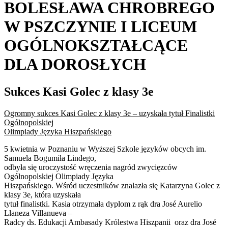
BOLESŁAWA CHROBREGO
W PSZCZYNIE I LICEUM
OGÓLNOKSZTAŁCĄCE
DLA DOROSŁYCH
Sukces Kasi Golec z klasy 3e
Ogromny sukces Kasi Golec z klasy 3e – uzyskała tytuł Finalistki
Ogólnopolskiej
Olimpiady Języka Hiszpańskiego
5 kwietnia w Poznaniu w Wyższej Szkole języków obcych im.
Samuela Bogumiła Lindego,
odbyła się uroczystość wręczenia nagród zwycięzców
Ogólnopolskiej Olimpiady Języka
Hiszpańskiego. Wśród uczestników znalazła się Katarzyna Golec z
klasy 3e, która uzyskała
tytuł finalistki. Kasia otrzymała dyplom z rąk dra José Aurelio
Llaneza Villanueva –
Radcy ds. Edukacji Ambasady Królestwa Hiszpanii oraz dra José