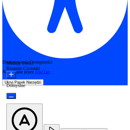
Dostosowania Dostępności
Moduły Treści
Rozmiar Czcionki
Napędzane przez
OneTap
Ukryj Pasek Narzędzi
Domyślne