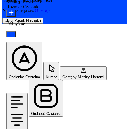
Dostosowania Dostępności
Moduły Treści
Rozmiar Czcionki
Napędzane przez
OneTap
Ukryj Pasek Narzędzi
Domyślne
Czcionka Czytelna
Kursor
Odstępy Między Literami
Grubość Czcionki