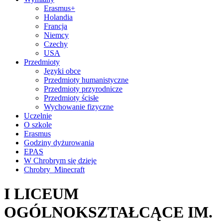
Erasmus+
Holandia
Francja
Niemcy
Czechy
USA
Przedmioty
Języki obce
Przedmioty humanistyczne
Przedmioty przyrodnicze
Przedmioty ścisłe
Wychowanie fizyczne
Uczelnie
O szkole
Erasmus
Godziny dyżurowania
EPAS
W Chrobrym się dzieje
Chrobry_Minecraft
I LICEUM
OGÓLNOKSZTAŁCĄCE IM.