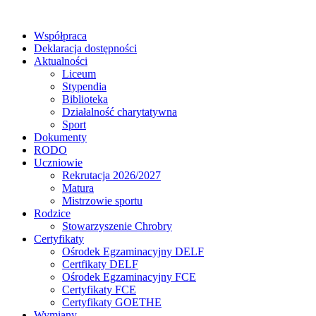
Współpraca
Deklaracja dostępności
Aktualności
Liceum
Stypendia
Biblioteka
Działalność charytatywna
Sport
Dokumenty
RODO
Uczniowie
Rekrutacja 2026/2027
Matura
Mistrzowie sportu
Rodzice
Stowarzyszenie Chrobry
Certyfikaty
Ośrodek Egzaminacyjny DELF
Certfikaty DELF
Ośrodek Egzaminacyjny FCE
Certyfikaty FCE
Certyfikaty GOETHE
Wymiany