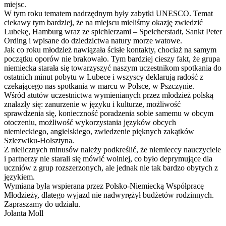
miejsc.
W tym roku tematem nadrzędnym były zabytki UNESCO. Temat
ciekawy tym bardziej, że na miejscu mieliśmy okazję zwiedzić
Lubekę, Hamburg wraz ze spichlerzami – Speicherstadt, Sankt Peter
Ording i wpisane do dziedzictwa natury morze watowe.
Jak co roku młodzież nawiązała ścisłe kontakty, chociaż na samym
początku oporów nie brakowało. Tym bardziej cieszy fakt, że grupa
niemiecka starała się towarzyszyć naszym uczestnikom spotkania do
ostatnich minut pobytu w Lubece i wszyscy deklarują radość z
czekającego nas spotkania w marcu w Polsce, w Pszczynie.
Wśród atutów uczestnictwa wymienianych przez młodzież polską
znalazły się: zanurzenie w języku i kulturze, możliwość
sprawdzenia się, konieczność poradzenia sobie samemu w obcym
otoczeniu, możliwość wykorzystania języków obcych
niemieckiego, angielskiego, zwiedzenie pięknych zakątków
Szlezwiku-Holsztyna.
Z nielicznych minusów należy podkreślić, że niemieccy nauczyciele
i partnerzy nie starali się mówić wolniej, co było deprymujące dla
uczniów z grup rozszerzonych, ale jednak nie tak bardzo obytych z
językiem.
Wymiana była wspierana przez Polsko-Niemiecką Współpracę
Młodzieży, dlatego wyjazd nie nadwyrężył budżetów rodzinnych.
Zapraszamy do udziału.
Jolanta Moll