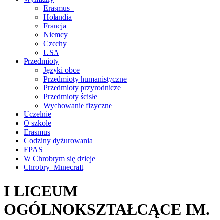
Erasmus+
Holandia
Francja
Niemcy
Czechy
USA
Przedmioty
Języki obce
Przedmioty humanistyczne
Przedmioty przyrodnicze
Przedmioty ścisłe
Wychowanie fizyczne
Uczelnie
O szkole
Erasmus
Godziny dyżurowania
EPAS
W Chrobrym się dzieje
Chrobry_Minecraft
I LICEUM
OGÓLNOKSZTAŁCĄCE IM.