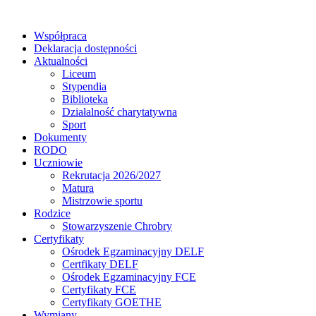
Współpraca
Deklaracja dostępności
Aktualności
Liceum
Stypendia
Biblioteka
Działalność charytatywna
Sport
Dokumenty
RODO
Uczniowie
Rekrutacja 2026/2027
Matura
Mistrzowie sportu
Rodzice
Stowarzyszenie Chrobry
Certyfikaty
Ośrodek Egzaminacyjny DELF
Certfikaty DELF
Ośrodek Egzaminacyjny FCE
Certyfikaty FCE
Certyfikaty GOETHE
Wymiany