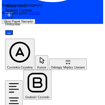
Dostosowania Dostępności
Moduły Treści
Rozmiar Czcionki
Napędzane przez
OneTap
Ukryj Pasek Narzędzi
Domyślne
Czcionka Czytelna
Kursor
Odstępy Między Literami
Grubość Czcionki