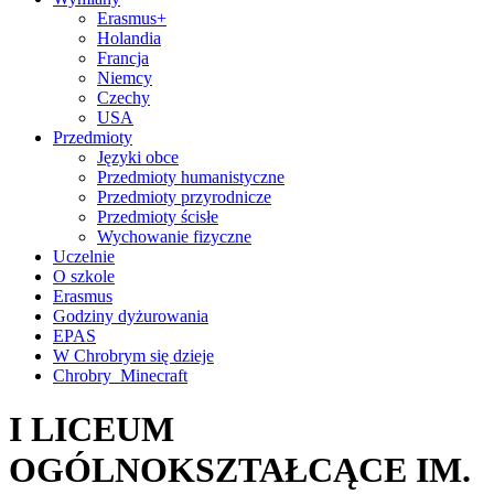
Erasmus+
Holandia
Francja
Niemcy
Czechy
USA
Przedmioty
Języki obce
Przedmioty humanistyczne
Przedmioty przyrodnicze
Przedmioty ścisłe
Wychowanie fizyczne
Uczelnie
O szkole
Erasmus
Godziny dyżurowania
EPAS
W Chrobrym się dzieje
Chrobry_Minecraft
I LICEUM
OGÓLNOKSZTAŁCĄCE IM.