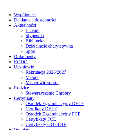
Współpraca
Deklaracja dostępności
Aktualności
Liceum
Stypendia
Biblioteka
Działalność charytatywna
Sport
Dokumenty
RODO
Uczniowie
Rekrutacja 2026/2027
Matura
Mistrzowie sportu
Rodzice
Stowarzyszenie Chrobry
Certyfikaty
Ośrodek Egzaminacyjny DELF
Certfikaty DELF
Ośrodek Egzaminacyjny FCE
Certyfikaty FCE
Certyfikaty GOETHE
Wymiany