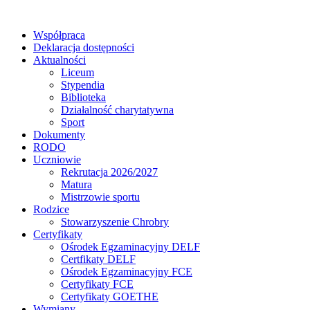
Współpraca
Deklaracja dostępności
Aktualności
Liceum
Stypendia
Biblioteka
Działalność charytatywna
Sport
Dokumenty
RODO
Uczniowie
Rekrutacja 2026/2027
Matura
Mistrzowie sportu
Rodzice
Stowarzyszenie Chrobry
Certyfikaty
Ośrodek Egzaminacyjny DELF
Certfikaty DELF
Ośrodek Egzaminacyjny FCE
Certyfikaty FCE
Certyfikaty GOETHE
Wymiany