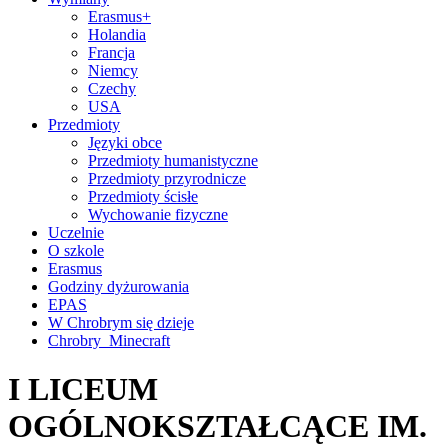
Erasmus+
Holandia
Francja
Niemcy
Czechy
USA
Przedmioty
Języki obce
Przedmioty humanistyczne
Przedmioty przyrodnicze
Przedmioty ścisłe
Wychowanie fizyczne
Uczelnie
O szkole
Erasmus
Godziny dyżurowania
EPAS
W Chrobrym się dzieje
Chrobry_Minecraft
I LICEUM
OGÓLNOKSZTAŁCĄCE IM.