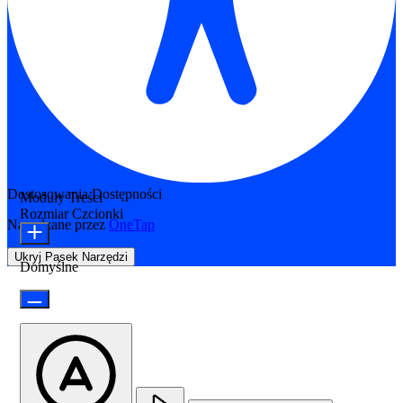
Dostosowania Dostępności
Moduły Treści
Rozmiar Czcionki
Napędzane przez
OneTap
Ukryj Pasek Narzędzi
Domyślne