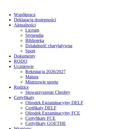
Współpraca
Deklaracja dostępności
Aktualności
Liceum
Stypendia
Biblioteka
Działalność charytatywna
Sport
Dokumenty
RODO
Uczniowie
Rekrutacja 2026/2027
Matura
Mistrzowie sportu
Rodzice
Stowarzyszenie Chrobry
Certyfikaty
Ośrodek Egzaminacyjny DELF
Certfikaty DELF
Ośrodek Egzaminacyjny FCE
Certyfikaty FCE
Certyfikaty GOETHE
Wymiany