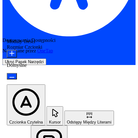
Dostosowania Dostępności
Moduły Treści
Rozmiar Czcionki
Napędzane przez
OneTap
Ukryj Pasek Narzędzi
Domyślne
Czcionka Czytelna
Kursor
Odstępy Między Literami