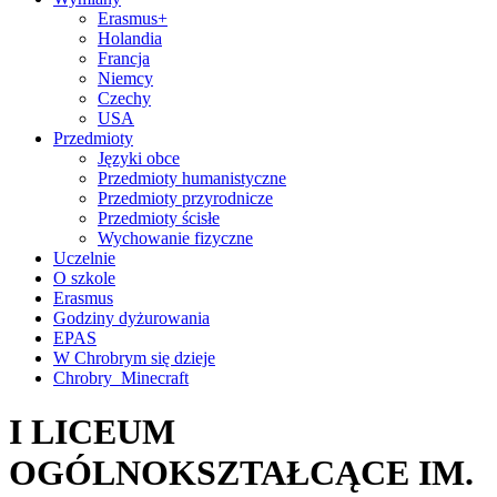
Erasmus+
Holandia
Francja
Niemcy
Czechy
USA
Przedmioty
Języki obce
Przedmioty humanistyczne
Przedmioty przyrodnicze
Przedmioty ścisłe
Wychowanie fizyczne
Uczelnie
O szkole
Erasmus
Godziny dyżurowania
EPAS
W Chrobrym się dzieje
Chrobry_Minecraft
I LICEUM
OGÓLNOKSZTAŁCĄCE IM.