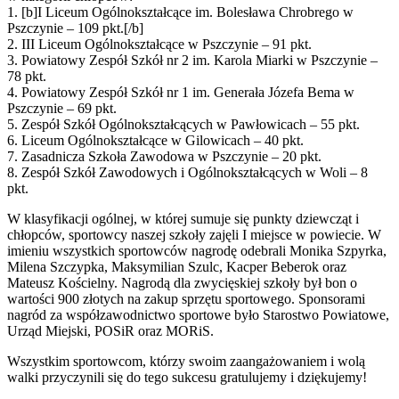
1. [b]I Liceum Ogólnokształcące im. Bolesława Chrobrego w
Pszczynie – 109 pkt.[/b]
2. III Liceum Ogólnokształcące w Pszczynie – 91 pkt.
3. Powiatowy Zespół Szkół nr 2 im. Karola Miarki w Pszczynie –
78 pkt.
4. Powiatowy Zespół Szkół nr 1 im. Generała Józefa Bema w
Pszczynie – 69 pkt.
5. Zespół Szkół Ogólnokształcących w Pawłowicach – 55 pkt.
6. Liceum Ogólnokształcące w Gilowicach – 40 pkt.
7. Zasadnicza Szkoła Zawodowa w Pszczynie – 20 pkt.
8. Zespół Szkół Zawodowych i Ogólnokształcących w Woli – 8
pkt.
W klasyfikacji ogólnej, w której sumuje się punkty dziewcząt i
chłopców, sportowcy naszej szkoły zajęli I miejsce w powiecie. W
imieniu wszystkich sportowców nagrodę odebrali Monika Szpyrka,
Milena Szczypka, Maksymilian Szulc, Kacper Beberok oraz
Mateusz Kościelny. Nagrodą dla zwycięskiej szkoły był bon o
wartości 900 złotych na zakup sprzętu sportowego. Sponsorami
nagród za współzawodnictwo sportowe było Starostwo Powiatowe,
Urząd Miejski, POSiR oraz MORiS.
Wszystkim sportowcom, którzy swoim zaangażowaniem i wolą
walki przyczynili się do tego sukcesu gratulujemy i dziękujemy!