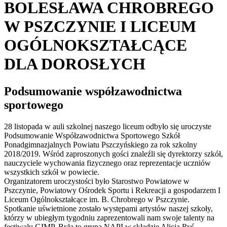
BOLESŁAWA CHROBREGO
W PSZCZYNIE I LICEUM
OGÓLNOKSZTAŁCĄCE
DLA DOROSŁYCH
Podsumowanie współzawodnictwa
sportowego
28 listopada w auli szkolnej naszego liceum odbyło się uroczyste
Podsumowanie Współzawodnictwa Sportowego Szkół
Ponadgimnazjalnych Powiatu Pszczyńskiego za rok szkolny
2018/2019. Wśród zaproszonych gości znaleźli się dyrektorzy szkół,
nauczyciele wychowania fizycznego oraz reprezentacje uczniów
wszystkich szkół w powiecie.
Organizatorem uroczystości było Starostwo Powiatowe w
Pszczynie, Powiatowy Ośrodek Sportu i Rekreacji a gospodarzem I
Liceum Ogólnokształcące im. B. Chrobrego w Pszczynie.
Spotkanie uświetnione zostało występami artystów naszej szkoły,
którzy w ubiegłym tygodniu zaprezentowali nam swoje talenty na
festiwalu GIMP. Była to grupa NAPI w składzie Alicja Ryś,