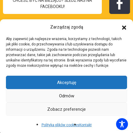
CHCESZ BYĆ NA BIEŻĄCO? ŚLEDŹ NAS NA
FACEBOOKU!
Zarządzaj zgodą
Aby zapewnić jak najlepsze wrażenia, korzystamy z technologii, takich
I Liceum
jak pliki cookie, do przechowywania i/lub uzyskiwania dostępu do
Skontaktuj się z nami:
informacji o urządzeniu. Zgoda na te technologie pozwoli nam
Ogólnokształcące
przetwarzać dane, takie jak zachowanie podczas przeglądania lub
Adres:
ul. 3 Maja 7, 43-
unikalne identyfikatory na tej stronie. Brak wyrażenia zgody lub wycofanie
im. Bolesława Chrobrego
zgody może niekorzystnie wpłynąć na niektóre cechy i funkcje.
200 Pszczyna
w Pszczynie
Telefon:
32 210 37 27
Akceptuję
Email:
lp.anyzczsp-
yrborhc@tairaterkes
Odmów
Zobacz preferencje
Copyright 2018-2026 I Liceum Ogólnokształcące im. Bolesława
Polityka plików cookies
Kontakt
Chrobrego w Pszczynie. Wszelkie prawa zastrzeżone.