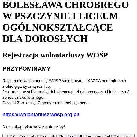
BOLESŁAWA CHROBREGO
W PSZCZYNIE I LICEUM
OGÓLNOKSZTAŁCĄCE
DLA DOROSŁYCH
Rejestracja wolontariuszy WOŚP
PRZYPOMINAMY
Rejestracja wolontariuszy WOŚP wciąż trwa — KAŻDA para rąk może
zrobić gigantyczną różnicę.
Jeśli masz w sobie trochę dobrej energii, chęci pomagania
i lubisz czuć,
że robisz coś ważnego…
Dołącz! Zapisz się! Zróbmy razem coś pięknego.
https://iwolontariusz.wosp.org.pl/
Nie czekaj, tylko wskakuj do ekipy!