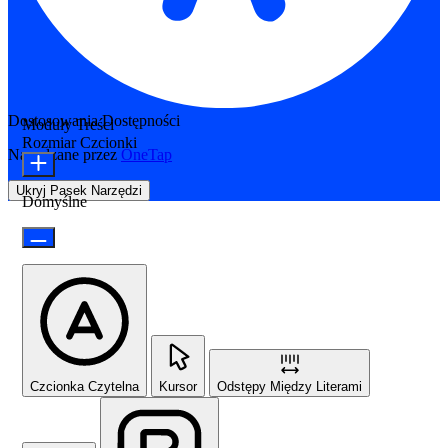
Dostosowania Dostępności
Moduły Treści
Rozmiar Czcionki
Napędzane przez
OneTap
Ukryj Pasek Narzędzi
Domyślne
Czcionka Czytelna
Kursor
Odstępy Między Literami