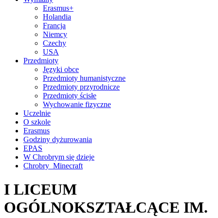
Erasmus+
Holandia
Francja
Niemcy
Czechy
USA
Przedmioty
Języki obce
Przedmioty humanistyczne
Przedmioty przyrodnicze
Przedmioty ścisłe
Wychowanie fizyczne
Uczelnie
O szkole
Erasmus
Godziny dyżurowania
EPAS
W Chrobrym się dzieje
Chrobry_Minecraft
I LICEUM
OGÓLNOKSZTAŁCĄCE IM.