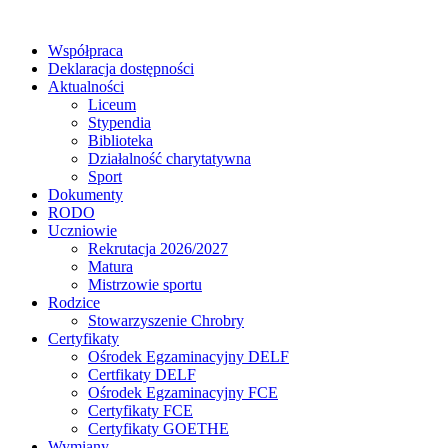
Współpraca
Deklaracja dostępności
Aktualności
Liceum
Stypendia
Biblioteka
Działalność charytatywna
Sport
Dokumenty
RODO
Uczniowie
Rekrutacja 2026/2027
Matura
Mistrzowie sportu
Rodzice
Stowarzyszenie Chrobry
Certyfikaty
Ośrodek Egzaminacyjny DELF
Certfikaty DELF
Ośrodek Egzaminacyjny FCE
Certyfikaty FCE
Certyfikaty GOETHE
Wymiany