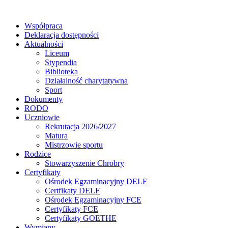
Współpraca
Deklaracja dostępności
Aktualności
Liceum
Stypendia
Biblioteka
Działalność charytatywna
Sport
Dokumenty
RODO
Uczniowie
Rekrutacja 2026/2027
Matura
Mistrzowie sportu
Rodzice
Stowarzyszenie Chrobry
Certyfikaty
Ośrodek Egzaminacyjny DELF
Certfikaty DELF
Ośrodek Egzaminacyjny FCE
Certyfikaty FCE
Certyfikaty GOETHE
Wymiany