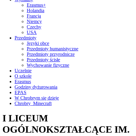
Erasmus+
Holandia
Francja
Niemcy
Czechy
USA
Przedmioty
Języki obce
Przedmioty humanistyczne
Przedmioty przyrodnicze
Przedmioty ścisłe
Wychowanie fizyczne
Uczelnie
O szkole
Erasmus
Godziny dyżurowania
EPAS
W Chrobrym się dzieje
Chrobry_Minecraft
I LICEUM
OGÓLNOKSZTAŁCĄCE IM.