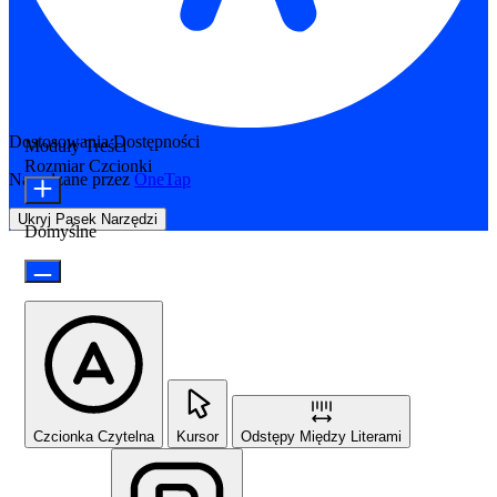
Dostosowania Dostępności
Moduły Treści
Rozmiar Czcionki
Napędzane przez
OneTap
Ukryj Pasek Narzędzi
Domyślne
Czcionka Czytelna
Kursor
Odstępy Między Literami