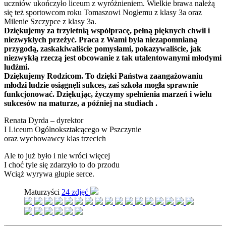
uczniów ukończyło liceum z wyróżnieniem. Wielkie brawa należą
się też sportowcom roku Tomaszowi Nogłemu z klasy 3a oraz
Milenie Szczypce z klasy 3a.
Dziękujemy za trzyletnią współpracę, pełną pięknych chwil i
niezwykłych przeżyć. Praca z Wami była niezapomnianą
przygodą, zaskakiwaliście pomysłami, pokazywaliście, jak
niezwykłą rzeczą jest obcowanie z tak utalentowanymi młodymi
ludźmi.
Dziękujemy Rodzicom. To dzięki Państwa zaangażowaniu
młodzi ludzie osiągnęli sukces, zaś szkoła mogła sprawnie
funkcjonować. Dziękując, życzymy spełnienia marzeń i wielu
sukcesów na maturze, a później na studiach .
Renata Dyrda – dyrektor
I Liceum Ogólnokształcącego w Pszczynie
oraz wychowawcy klas trzecich
Ale to już było i nie wróci więcej
I choć tyle się zdarzyło to do przodu
Wciąż wyrywa głupie serce.
Maturzyści
24 zdjęć