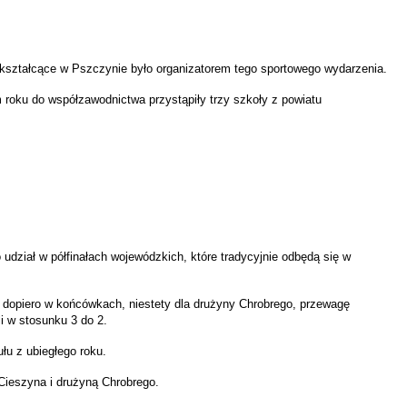
kształcące w Pszczynie było organizatorem tego sportowego wydarzenia.
 roku do współzawodnictwa przystąpiły trzy szkoły z powiatu
dział w półfinałach wojewódzkich, które tradycyjnie odbędą się w
t i dopiero w końcówkach, niestety dla drużyny Chrobrego, przewagę
i w stosunku 3 do 2.
u z ubiegłego roku.
ieszyna i drużyną Chrobrego.