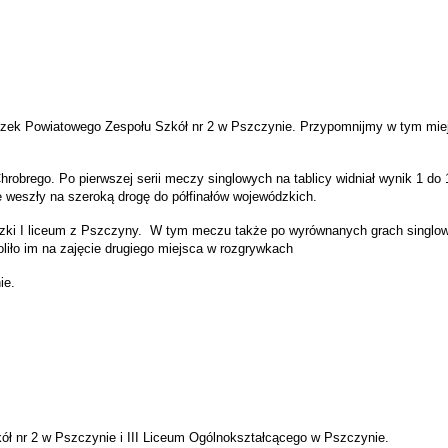
czek Powiatowego Zespołu Szkół nr 2 w Pszczynie.
Przypomnijmy w tym miejs
robrego. Po pierwszej serii meczy singlowych na tablicy widniał wynik 1 do
ne weszły na szeroką drogę do półfinałów wojewódzkich.
czki I liceum z Pszczyny. W tym meczu także po wyrównanych grach singlowy
iło im na zajęcie drugiego miejsca w rozgrywkach
ie.
ł nr 2 w Pszczynie i III Liceum Ogólnokształcącego w Pszczynie.