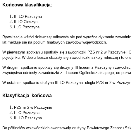
Końcowa klasyfikacja:
III LO Pszczyna
II LO Cieszyn
I LO Pszczyna
Rywalizacja wśród dziewcząt odbywała się pod wyraźne dyktando zawodni
lat melduje się na podium finałowych zawodów wojewódzkich.
W pierwszym spotkaniu spotkały się zawodniczki PZS nr 2 w Pszczynie i Ch
pojedynku. W deblu lepsze okazały się zawodniczki szkoły rolniczej i to o
W drugim spotkaniu spotkały się drużyny III liceum z Pszczyny i zawodni
zwycięstwo odniosły zawodniczki z I Liceum Ogólnokształcącego, co pozwol
W ostatnim spotkaniu drużyna III LO Pszczyna uległa PZS nr 2 w Pszczyn
Klasyfikacja końcowa
PZS nr 2 w Pszczynie
I LO Pszczyna
III LO Pszczyna
Do półfinałów wojewódzkich awansowały drużyny Powiatowego Zespołu Szkó