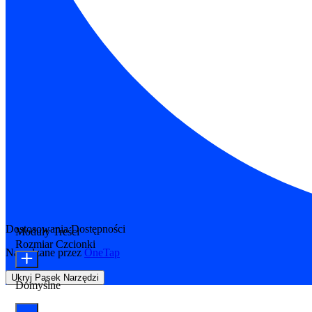
Dostosowania Dostępności
Moduły Treści
Rozmiar Czcionki
Napędzane przez
OneTap
Ukryj Pasek Narzędzi
Domyślne