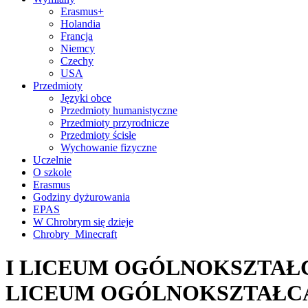
Erasmus+
Holandia
Francja
Niemcy
Czechy
USA
Przedmioty
Języki obce
Przedmioty humanistyczne
Przedmioty przyrodnicze
Przedmioty ścisłe
Wychowanie fizyczne
Uczelnie
O szkole
Erasmus
Godziny dyżurowania
EPAS
W Chrobrym się dzieje
Chrobry_Minecraft
I LICEUM OGÓLNOKSZTAŁC
LICEUM OGÓLNOKSZTAŁC