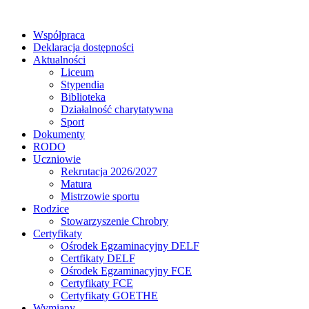
Współpraca
Deklaracja dostępności
Aktualności
Liceum
Stypendia
Biblioteka
Działalność charytatywna
Sport
Dokumenty
RODO
Uczniowie
Rekrutacja 2026/2027
Matura
Mistrzowie sportu
Rodzice
Stowarzyszenie Chrobry
Certyfikaty
Ośrodek Egzaminacyjny DELF
Certfikaty DELF
Ośrodek Egzaminacyjny FCE
Certyfikaty FCE
Certyfikaty GOETHE
Wymiany