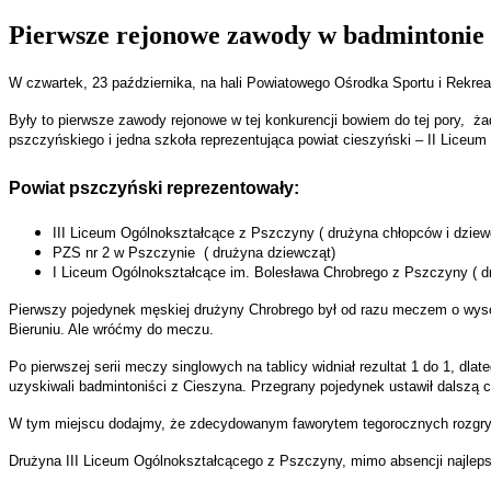
Pierwsze rejonowe zawody w badmintonie
W czwartek, 23 października, na hali Powiatowego Ośrodka Sportu i Rekre
Były to pierwsze zawody rejonowe w tej konkurencji bowiem do tej pory, ż
pszczyńskiego i jedna szkoła reprezentująca powiat cieszyński – II Liceu
Powiat pszczyński reprezentowały:
III Liceum Ogólnokształcące z Pszczyny ( drużyna chłopców i dziew
PZS nr 2 w Pszczynie ( drużyna dziewcząt)
I Liceum Ogólnokształcące im. Bolesława Chrobrego z Pszczyny ( d
Pierwszy pojedynek męskiej drużyny Chrobrego był od razu meczem o wysok
Bieruniu. Ale wróćmy do meczu.
Po pierwszej serii meczy singlowych na tablicy widniał rezultat 1 do 1, dl
uzyskiwali badmintoniści z Cieszyna. Przegrany pojedynek ustawił dalszą c
W tym miejscu dodajmy, że zdecydowanym faworytem tegorocznych rozgrywe
Drużyna III Liceum Ogólnokształcącego z Pszczyny, mimo absencji najle