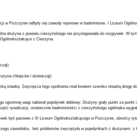
acji w Pszczynie odbyły się zawody rejonowe w badmintonie.
I Liceum Ogólno
adna drużyna z powiatu cieszyńskiego nie przystępowała do rozgrywek. W tym
m Ogólnokształcące z Cieszyna.
cząt)
rużyna chłopców i dziewcząt)
ą stawkę. Zwycięzca tego spotkania miał bowiem szeroko otwartą drogę do u
atego ogromnej wagi nabierał pojedynek deblowy. Drużyny grały punkt za punk
zęść rywalizacji, ostatecznie badmintoniści z cieszyńskiego ogólniaka wygral
k byli panowie z III Liceum Ogólnokształcącego w Pszczynie, obrońcy tytuł
pszego zawodnika, bez problemów zwyciężyła w pojedynkach z drużynami z C