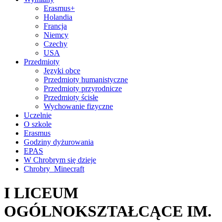
Erasmus+
Holandia
Francja
Niemcy
Czechy
USA
Przedmioty
Języki obce
Przedmioty humanistyczne
Przedmioty przyrodnicze
Przedmioty ścisłe
Wychowanie fizyczne
Uczelnie
O szkole
Erasmus
Godziny dyżurowania
EPAS
W Chrobrym się dzieje
Chrobry_Minecraft
I LICEUM
OGÓLNOKSZTAŁCĄCE IM.