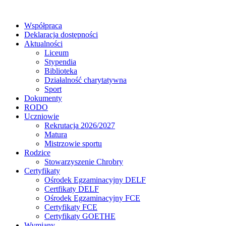
Współpraca
Deklaracja dostępności
Aktualności
Liceum
Stypendia
Biblioteka
Działalność charytatywna
Sport
Dokumenty
RODO
Uczniowie
Rekrutacja 2026/2027
Matura
Mistrzowie sportu
Rodzice
Stowarzyszenie Chrobry
Certyfikaty
Ośrodek Egzaminacyjny DELF
Certfikaty DELF
Ośrodek Egzaminacyjny FCE
Certyfikaty FCE
Certyfikaty GOETHE
Wymiany