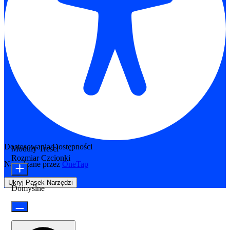
Dostosowania Dostępności
Moduły Treści
Rozmiar Czcionki
Napędzane przez
OneTap
Ukryj Pasek Narzędzi
Domyślne