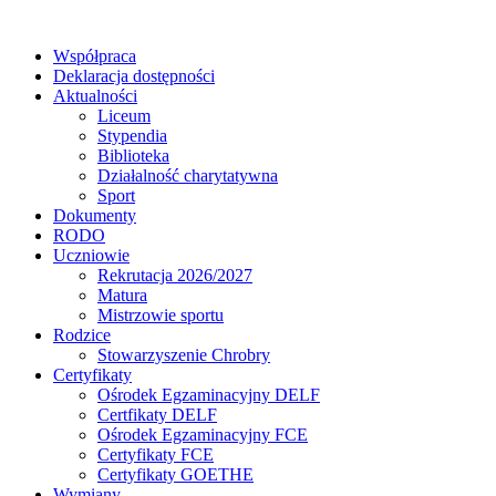
Współpraca
Deklaracja dostępności
Aktualności
Liceum
Stypendia
Biblioteka
Działalność charytatywna
Sport
Dokumenty
RODO
Uczniowie
Rekrutacja 2026/2027
Matura
Mistrzowie sportu
Rodzice
Stowarzyszenie Chrobry
Certyfikaty
Ośrodek Egzaminacyjny DELF
Certfikaty DELF
Ośrodek Egzaminacyjny FCE
Certyfikaty FCE
Certyfikaty GOETHE
Wymiany