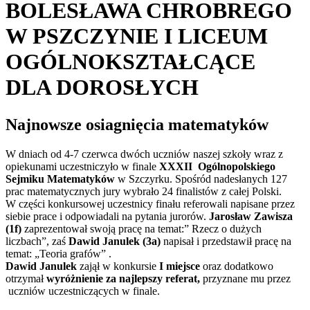
BOLESŁAWA CHROBREGO
W PSZCZYNIE I LICEUM
OGÓLNOKSZTAŁCĄCE
DLA DOROSŁYCH
Najnowsze osiagnięcia matematyków
W dniach od 4-7 czerwca dwóch uczniów naszej szkoły wraz z
opiekunami uczestniczyło w finale
XXXII Ogólnopolskiego
Sejmiku Matematyków
w Szczyrku. Spośród nadesłanych 127
prac matematycznych jury wybrało 24 finalistów z całej Polski.
W części konkursowej uczestnicy finału referowali napisane przez
siebie prace i odpowiadali na pytania jurorów.
Jarosław Zawisza
(1f)
zaprezentował swoją pracę na temat:” Rzecz o dużych
liczbach”, zaś
Dawid Janulek (3a)
napisał i przedstawił pracę na
temat: „Teoria grafów” .
Dawid Janulek
zajął w konkursie
I miejsce
oraz dodatkowo
otrzymał
wyróżnienie za najlepszy referat,
przyznane mu przez
uczniów uczestniczących w finale.