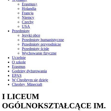
Erasmus+
Holandia
Francja
Niemcy
Czechy
USA
Przedmioty
Języki obce
Przedmioty humanistyczne
Przedmioty przyrodnicze
Przedmioty ścisłe
Wychowanie fizyczne
Uczelnie
O szkole
Erasmus
Godziny dyżurowania
EPAS
W Chrobrym się dzieje
Chrobry_Minecraft
I LICEUM
OGÓLNOKSZTAŁCĄCE IM.