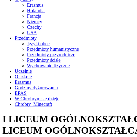
Erasmus+
Holandia
Francja
Niemcy
Czechy
USA
Przedmioty
Języki obce
Przedmioty humanistyczne
Przedmioty przyrodnicze
Przedmioty ścisłe
Wychowanie fizyczne
Uczelnie
O szkole
Erasmus
Godziny dyżurowania
EPAS
W Chrobrym się dzieje
Chrobry_Minecraft
I LICEUM OGÓLNOKSZTAŁC
LICEUM OGÓLNOKSZTAŁC