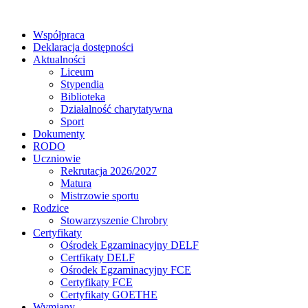
Współpraca
Deklaracja dostępności
Aktualności
Liceum
Stypendia
Biblioteka
Działalność charytatywna
Sport
Dokumenty
RODO
Uczniowie
Rekrutacja 2026/2027
Matura
Mistrzowie sportu
Rodzice
Stowarzyszenie Chrobry
Certyfikaty
Ośrodek Egzaminacyjny DELF
Certfikaty DELF
Ośrodek Egzaminacyjny FCE
Certyfikaty FCE
Certyfikaty GOETHE
Wymiany