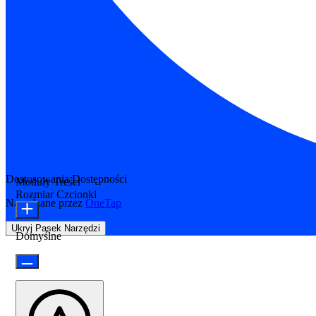
Dostosowania Dostępności
Moduły Treści
Rozmiar Czcionki
Napędzane przez
OneTap
Ukryj Pasek Narzędzi
Domyślne