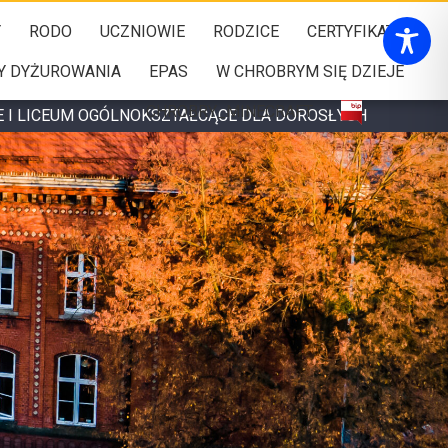
Y
RODO
UCZNIOWIE
RODZICE
CERTYFIKATY
Y DYŻUROWANIA
EPAS
W CHROBRYM SIĘ DZIEJE
CHROBRY_MINECRAFT
E I LICEUM OGÓLNOKSZTAŁCĄCE DLA DOROSŁYCH