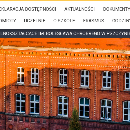
EKLARACJA DOSTĘPNOŚCI
AKTUALNOŚCI
DOKUMENT
DMIOTY
UCZELNIE
O SZKOLE
ERASMUS
GODZIN
ÓLNOKSZTAŁCĄCE IM. BOLESŁAWA CHROBREGO W PSZCZYNI