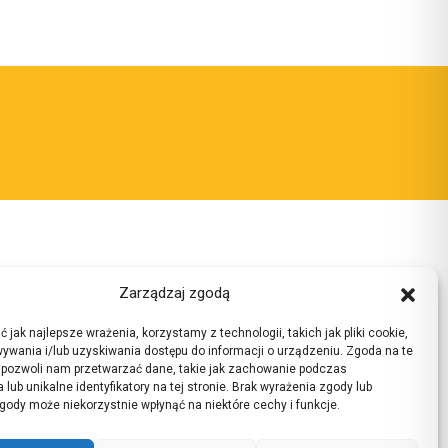
ktuj się z nami:
Zarządzaj zgodą
:
ul. 3 Maja 7, 43-200 Pszczyna
 jak najlepsze wrażenia, korzystamy z technologii, takich jak pliki cookie,
ywania i/lub uzyskiwania dostępu do informacji o urządzeniu. Zgoda na te
on:
32 210 37 27
 pozwoli nam przetwarzać dane, takie jak zachowanie podczas
 lub unikalne identyfikatory na tej stronie. Brak wyrażenia zgody lub
:
lp.anyzczsp-yrborhc@tairaterkes
gody może niekorzystnie wpłynąć na niektóre cechy i funkcje.