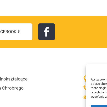
ACEBOOKU!
Skonta
Adres
lnokształcące
Aby zapewnić
do przechow
Telef
a Chrobrego
technologie
przeglądania
Email
wycofanie z