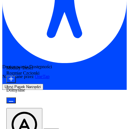
Dostosowania Dostępności
Moduły Treści
Rozmiar Czcionki
Napędzane przez
OneTap
Ukryj Pasek Narzędzi
Domyślne