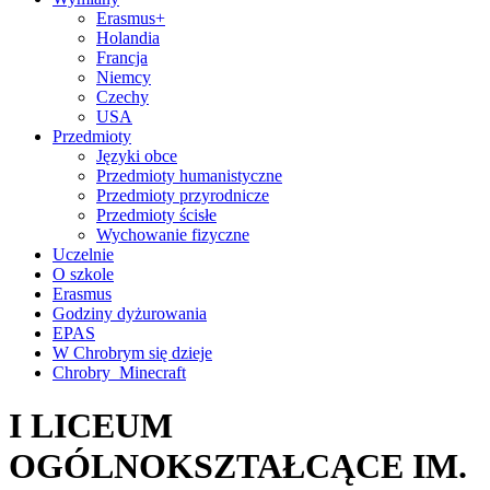
Erasmus+
Holandia
Francja
Niemcy
Czechy
USA
Przedmioty
Języki obce
Przedmioty humanistyczne
Przedmioty przyrodnicze
Przedmioty ścisłe
Wychowanie fizyczne
Uczelnie
O szkole
Erasmus
Godziny dyżurowania
EPAS
W Chrobrym się dzieje
Chrobry_Minecraft
I LICEUM
OGÓLNOKSZTAŁCĄCE IM.