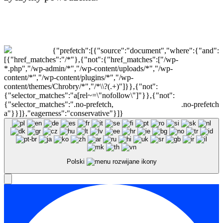
{"prefetch":[{"source":"document","where":{"and":
[{"href_matches":"/*"},{"not":{"href_matches":["/wp-
*.php","/wp-admin/*","/wp-content/uploads/*","/wp-
content/*","/wp-content/plugins/*","/wp-
content/themes/Chrobry/*","/*\\?(.+)"]}},{"not":
{"selector_matches":"a[rel~=\"nofollow\"]"}},{"not":
{"selector_matches":".no-prefetch, .no-prefetch
a"}}]},"eagerness":"conservative"}]}
Polski