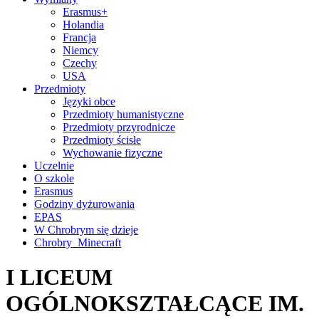
Erasmus+
Holandia
Francja
Niemcy
Czechy
USA
Przedmioty
Języki obce
Przedmioty humanistyczne
Przedmioty przyrodnicze
Przedmioty ścisłe
Wychowanie fizyczne
Uczelnie
O szkole
Erasmus
Godziny dyżurowania
EPAS
W Chrobrym się dzieje
Chrobry_Minecraft
I LICEUM
OGÓLNOKSZTAŁCĄCE IM.