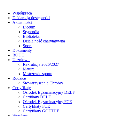
Współpraca
Deklaracja dostępności
Aktualności
Liceum
Stypendia
Biblioteka
Działalność charytatywna
Sport
Dokumenty
RODO
Uczniowie
Rekrutacja 2026/2027
Matura
Mistrzowie sportu
Rodzice
Stowarzyszenie Chrobry
Certyfikaty
Ośrodek Egzaminacyjny DELF
Certfikaty DELF
Ośrodek Egzaminacyjny FCE
Certyfikaty FCE
Certyfikaty GOETHE
Wymiany