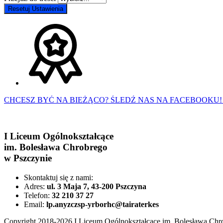
Resetuj Ustawienia
CHCESZ BYĆ NA BIEŻĄCO? ŚLEDŹ NAS NA FACEBOOKU!
I Liceum Ogólnokształcące
im. Bolesława Chrobrego
w Pszczynie
Skontaktuj się z nami:
Adres:
ul. 3 Maja 7, 43-200 Pszczyna
Telefon:
32 210 37 27
Email:
lp.anyzczsp-yrborhc@tairaterkes
Copyright 2018-2026 I Liceum Ogólnokształcące im. Bolesława Chro