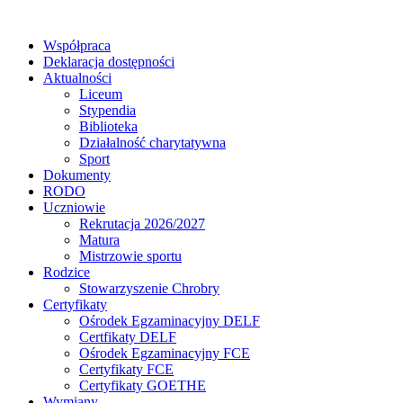
Współpraca
Deklaracja dostępności
Aktualności
Liceum
Stypendia
Biblioteka
Działalność charytatywna
Sport
Dokumenty
RODO
Uczniowie
Rekrutacja 2026/2027
Matura
Mistrzowie sportu
Rodzice
Stowarzyszenie Chrobry
Certyfikaty
Ośrodek Egzaminacyjny DELF
Certfikaty DELF
Ośrodek Egzaminacyjny FCE
Certyfikaty FCE
Certyfikaty GOETHE
Wymiany