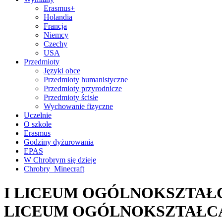
Erasmus+
Holandia
Francja
Niemcy
Czechy
USA
Przedmioty
Języki obce
Przedmioty humanistyczne
Przedmioty przyrodnicze
Przedmioty ścisłe
Wychowanie fizyczne
Uczelnie
O szkole
Erasmus
Godziny dyżurowania
EPAS
W Chrobrym się dzieje
Chrobry_Minecraft
I LICEUM OGÓLNOKSZTAŁC
LICEUM OGÓLNOKSZTAŁC