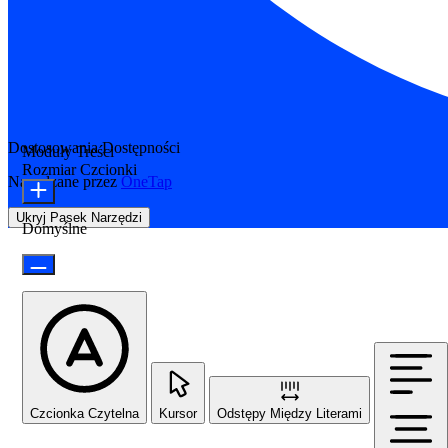
Dostosowania Dostępności
Moduły Treści
Rozmiar Czcionki
Napędzane przez
OneTap
Ukryj Pasek Narzędzi
Domyślne
Czcionka Czytelna
Kursor
Odstępy Między Literami