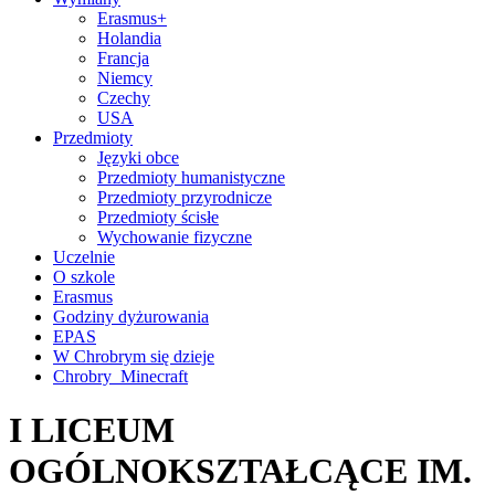
Erasmus+
Holandia
Francja
Niemcy
Czechy
USA
Przedmioty
Języki obce
Przedmioty humanistyczne
Przedmioty przyrodnicze
Przedmioty ścisłe
Wychowanie fizyczne
Uczelnie
O szkole
Erasmus
Godziny dyżurowania
EPAS
W Chrobrym się dzieje
Chrobry_Minecraft
I LICEUM
OGÓLNOKSZTAŁCĄCE IM.