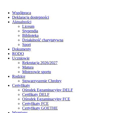
Współpraca
Deklaracja dostępności
Aktualności
Liceum
Stypendia
Biblioteka
Działalność charytatywna
Sport
Dokumenty
RODO
Uczniowie
Rekrutacja 2026/2027
Matura
Mistrzowie sportu
Rodzice
Stowarzyszenie Chrobry
Certyfikaty
Ośrodek Egzaminacyjny DELF
Certfikaty DELF
Ośrodek Egzaminacyjny FCE
Certyfikaty FCE
Certyfikaty GOETHE
Wymiany