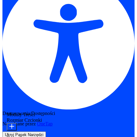
Dostosowania Dostępności
Moduły Treści
Rozmiar Czcionki
Napędzane przez
OneTap
Ukryj Pasek Narzędzi