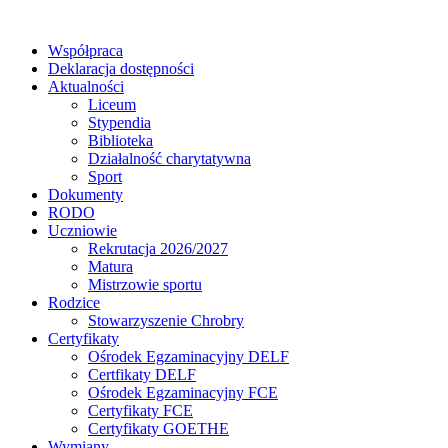
Współpraca
Deklaracja dostępności
Aktualności
Liceum
Stypendia
Biblioteka
Działalność charytatywna
Sport
Dokumenty
RODO
Uczniowie
Rekrutacja 2026/2027
Matura
Mistrzowie sportu
Rodzice
Stowarzyszenie Chrobry
Certyfikaty
Ośrodek Egzaminacyjny DELF
Certfikaty DELF
Ośrodek Egzaminacyjny FCE
Certyfikaty FCE
Certyfikaty GOETHE
Wymiany