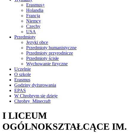
Erasmus+
Holandia
Francja
Niemcy
Czechy
USA
Przedmioty
Języki obce
Przedmioty humanistyczne
Przedmioty przyrodnicze
Przedmioty ścisłe
Wychowanie fizyczne
Uczelnie
O szkole
Erasmus
Godziny dyżurowania
EPAS
W Chrobrym się dzieje
Chrobry_Minecraft
I LICEUM
OGÓLNOKSZTAŁCĄCE IM.