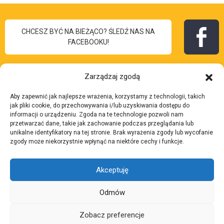
CHCESZ BYĆ NA BIEŻĄCO? ŚLEDŹ NAS NA
FACEBOOKU!
Zarządzaj zgodą
Aby zapewnić jak najlepsze wrażenia, korzystamy z technologii, takich
I Liceum
jak pliki cookie, do przechowywania i/lub uzyskiwania dostępu do
Skontaktuj się z nami:
informacji o urządzeniu. Zgoda na te technologie pozwoli nam
Ogólnokształcące
przetwarzać dane, takie jak zachowanie podczas przeglądania lub
Adres:
ul. 3 Maja 7, 43-
unikalne identyfikatory na tej stronie. Brak wyrażenia zgody lub wycofanie
im. Bolesława Chrobrego
zgody może niekorzystnie wpłynąć na niektóre cechy i funkcje.
200 Pszczyna
w Pszczynie
Telefon:
32 210 37 27
Akceptuję
Email:
lp.anyzczsp-
yrborhc@tairaterkes
Odmów
Zobacz preferencje