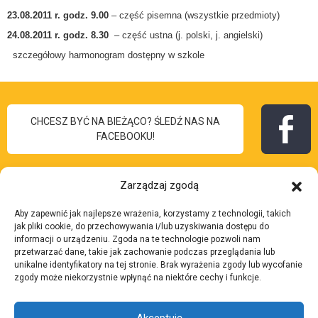
23.08.2011 r. godz. 9.00
– część pisemna (wszystkie przedmioty)
24.08.2011 r. godz. 8.30
– część ustna (j. polski, j. angielski)
szczegółowy harmonogram dostępny w szkole
CHCESZ BYĆ NA BIEŻĄCO? ŚLEDŹ NAS NA
FACEBOOKU!
Zarządzaj zgodą
Aby zapewnić jak najlepsze wrażenia, korzystamy z technologii, takich
I Liceum
jak pliki cookie, do przechowywania i/lub uzyskiwania dostępu do
Skontaktuj się z nami:
informacji o urządzeniu. Zgoda na te technologie pozwoli nam
Ogólnokształcące
przetwarzać dane, takie jak zachowanie podczas przeglądania lub
Adres:
ul. 3 Maja 7, 43-
unikalne identyfikatory na tej stronie. Brak wyrażenia zgody lub wycofanie
im. Bolesława Chrobrego
zgody może niekorzystnie wpłynąć na niektóre cechy i funkcje.
200 Pszczyna
w Pszczynie
Telefon:
32 210 37 27
Akceptuję